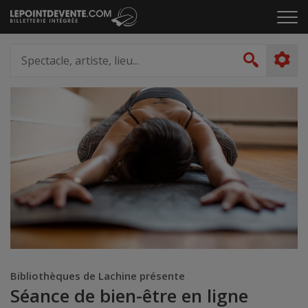
Passer
Cliq
au
pou
contenu
ouvr
Spectacle,
le
artiste,
Recher
men
lieu...
Bibliothèques de Lachine présente
Séance de bien-être en ligne