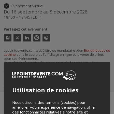
Événement virtuel
Du 16 septembre au 9 décembre 2026
18h00 – 18h45 (EDT)
Partagez cet événement
Twitter
Facebook
Linkedin
Pinterest
Envoyer
par
courriel
Lepointdevente.com agit à titre de mandataire pour
Bibliothèques de
Lachine
dans le cadre de l’affichage en ligne et la vente de billets
pour ses événements.
Pour plus d’information à propos de cet événement, veuillez
contacter l’organisateur de l’événement,
Bibliothèques de Lachine
, à
info.bibliolachine@montreal.ca
.
Achat de billets
Utilisation de cookies
Nous utilisons des témoins (cookies) pour
améliorer votre expérience de navigation, offrir
des fonctionnalités relatives à notre site et
Merci de confirmer que vous n'êtes pas un