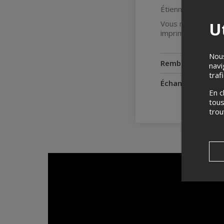
Étienne XoX
Ut
Vous recevrez vos 
imprimer ou les en
Nous
Remboursement
navi
traf
Échanges
En c
tous
tro