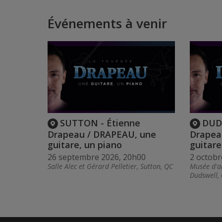
Événements à venir
SUTTON - Étienne
DUD
Drapeau / DRAPEAU, une
Drapea
guitare, un piano
guitare
26 septembre 2026, 20h00
2 octobr
Salle Alec et Gérard Pelletier, Sutton, QC
Musée d'ar
Dudswell,