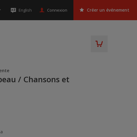
Connexion
English
Créer un événement
sente
eau / Chansons et
da