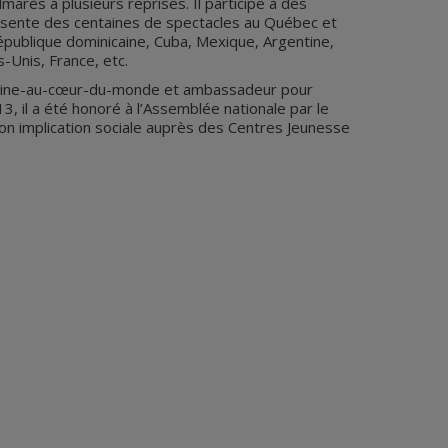
marès à plusieurs reprises. Il participe à des
résente des centaines de spectacles au Québec et
épublique dominicaine, Cuba, Mexique, Argentine,
s-Unis, France, etc.
ustine-au-cœur-du-monde et ambassadeur pour
3, il a été honoré à l’Assemblée nationale par le
n implication sociale auprès des Centres Jeunesse