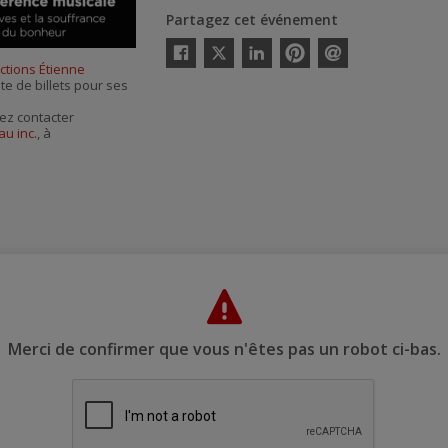
Partagez cet événement
Twitter
ctions Étienne
Facebook
Linkedin
Pinterest
Envoyer
te de billets pour ses
par
courriel
ez contacter
u inc.
, à
Merci de confirmer que vous n'êtes pas un robot ci-bas.