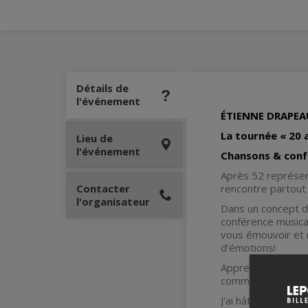
Détails de
l'événement
ÉTIENNE DRAPEA
La tournée « 20 a
Lieu de
l'événement
Chansons & conf
Après 52 représen
Contacter
rencontre partout
l'organisateur
Dans un concept d
conférence musica
vous émouvoir et n
d'émotions!
Apprendre à surmon
comment j'y suis p
J'ai hâte de vous 