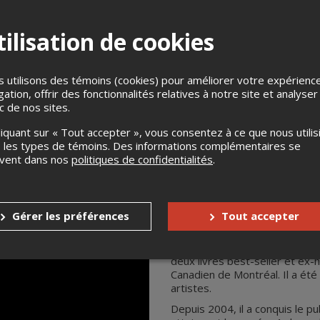
ilisation de cookies
billets dans votre boîte courriel. (N'oubliez pas de vérifier vos c
registrer sur votre téléphone, afin de nous les présenter à l'entr
 utilisons des témoins (cookies) pour améliorer votre expérienc
s
Aucun remboursement
gation, offrir des fonctionnalités relatives à notre site et analyser
ic de nos sites.
Aucun échange
liquant sur « Tout accepter », vous consentez à ce que nous utilis
 les types de témoins. Des informations complémentaires se
uvent dans nos
politiques de confidentialités
.
Gérer les préférences
Tout accepter
Étienne Drapeau
Étienne Drapeau est un auteur
deux livres best-seller et ex
Canadien de Montréal. Il a été
artistes.
Depuis 2004, il a conquis le p