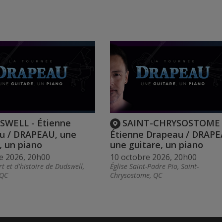
SWELL - Étienne
SAINT-CHRYSOSTOME 
u / DRAPEAU, une
Étienne Drapeau / DRAPE
, un piano
une guitare, un piano
e 2026, 20h00
10 octobre 2026, 20h00
t et d'histoire de Dudswell,
Église Saint-Padre Pio, Saint-
 QC
Chrysostome, QC