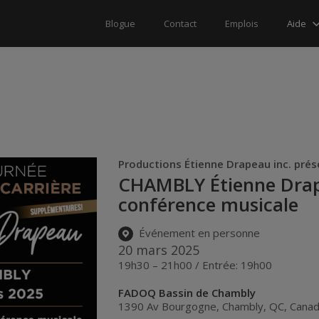
Aide
Blogue
Contact
Emplois
Productions Étienne Drapeau inc. pré
CHAMBLY Étienne Drap
conférence musicale
Événement en personne
20 mars 2025
19h30 – 21h00 / Entrée: 19h00
FADOQ Bassin de Chambly
1390 Av Bourgogne
,
Chambly
,
QC
,
Cana