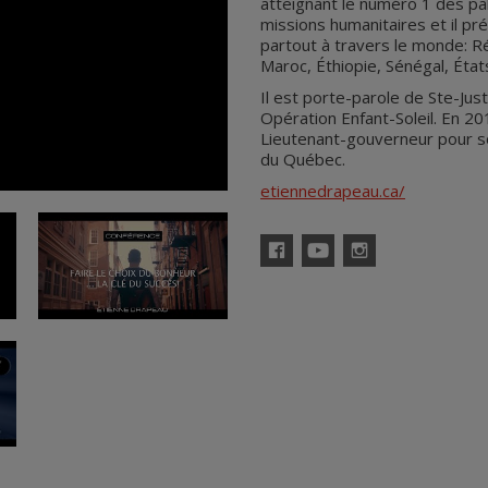
atteignant le numéro 1 des pal
missions humanitaires et il p
partout à travers le monde: R
Maroc, Éthiopie, Sénégal, État
Il est porte-parole de Ste-J
Opération Enfant-Soleil. En 201
Lieutenant-gouverneur pour so
du Québec.
etiennedrapeau.ca/
Facebook
YouTube
Instagram