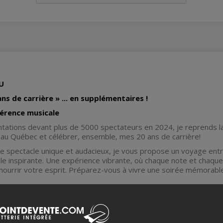
U
ns de carrière » ... en supplémentaires !
érence musicale
tations devant plus de 5000 spectateurs en 2024, je reprends la
 au Québec et célébrer, ensemble, mes 20 ans de carrière!
e spectacle unique et audacieux, je vous propose un voyage ent
le inspirante. Une expérience vibrante, où chaque note et chaque
ourrir votre esprit. Préparez-vous à vivre une soirée mémorable,
ter les épreuves et la souffrance, en faisant le choix du bonheur.
arvenu grâce à ma philosophie de vie axée sur la gratitude et sur
retrouver. Je vous aime!