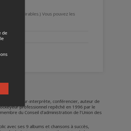
ourriels indésirables.) Vous pouvez les
ée.
e de
 le
ions
-compositeur-interprète, conférencier, auteur de
-hockeyeur professionnel repêché en 1996 par le
 membre du Conseil d’administration de l’Union des
ublic avec ses 9 albums et chansons à succès,