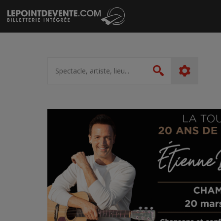
Passer
au
contenu
Spectacle,
artiste,
Rechercher
lieu...