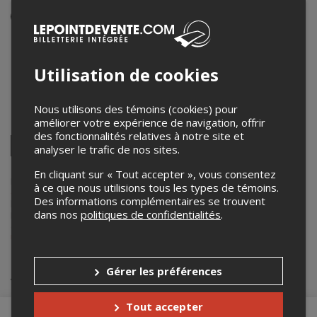
Événement en personne
20 février 2026
12h45 – 14h00 / Entrée: 12h30
Utilisation de cookies
Studio-d'essai Claude-Gauvreau
1400 rue Berri
,
Montréal
,
QC
,
Canada
Nous utilisons des témoins (cookies) pour
améliorer votre expérience de navigation, offrir
Partagez cet événement
des fonctionnalités relatives à notre site et
Twitter
analyser le trafic de nos sites.
Facebook
Linkedin
Pinterest
Envoyer
par
En cliquant sur « Tout accepter », vous consentez
courriel
Lepointdevente.com agit à titre de mandataire pour
École supérieure
à ce que nous utilisions tous les types de témoins.
de théâtre UQAM
dans le cadre de l’affichage en ligne et la vente de
Des informations complémentaires se trouvent
billets pour ses événements.
dans nos
politiques de confidentialités
.
Pour plus d’information à propos de cet événement, veuillez
contacter l’organisateur de l’événement,
École supérieure de théâtre
UQAM
, à
tremblay.patrice@uqam.ca
.
Achat de billets
Gérer les préférences
Tout accepter