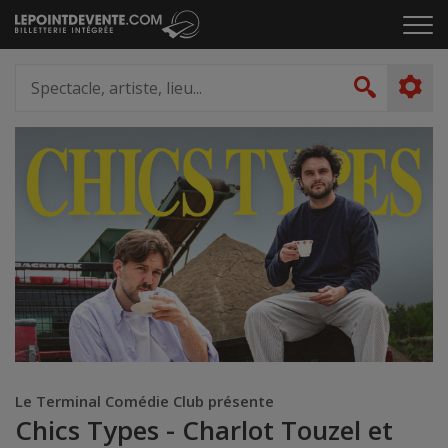
Passer
Cliq
au
pou
contenu
ouvr
Spectacle,
le
artiste,
Recher
men
lieu...
Le Terminal Comédie Club présente
Chics Types - Charlot Touzel et