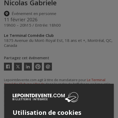
Nicolas Gabriele
Événement en personne
11 février 2026
19h00 – 20h15 / Entrée: 18h00
Le Terminal Comédie Club
1875 Avenue du Mont-Royal Est, 18 ans et +
,
Montréal
,
QC
,
Canada
Partagez cet événement
Twitter
Facebook
Linkedin
Pinterest
Envoyer
par
courriel
Lepointdevente.com agit à titre de mandataire pour
Le Terminal
Comédie Club inc. / Prods
dans le cadre de l’affichage en ligne et la
vente de billets pour ses événements.
Pour plus d’information à propos de cet événement, veuillez
contacter l’organisateur de l’événement,
Le Terminal Comédie Club
inc. / Prods
, à
info@leterminalcomedieclub.com
ou au
+1 438-888-3364
.
Utilisation de cookies