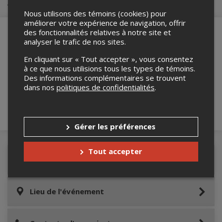
Achat de billets
Nous utilisons des témoins (cookies) pour
améliorer votre expérience de navigation, offrir
des fonctionnalités relatives à notre site et
analyser le trafic de nos sites.
Merci de confirmer que vous n'êtes pas un
En cliquant sur « Tout accepter », vous consentez
robot ci-bas.
à ce que nous utilisions tous les types de témoins.
Des informations complémentaires se trouvent
dans nos
politiques de confidentialités
.
Gérer les préférences
Tout accepter
Détails de l'événement
Lieu de l'événement