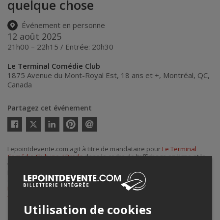
quelque chose
Événement en personne
12 août 2025
21h00 – 22h15 / Entrée: 20h30
Le Terminal Comédie Club
1875 Avenue du Mont-Royal Est, 18 ans et +
,
Montréal
,
QC
,
Canada
Partagez cet événement
Twitter
Facebook
Linkedin
Pinterest
Envoyer
par
courriel
Lepointdevente.com agit à titre de mandataire pour
Le Terminal
Comédie Club inc. / Prods
dans le cadre de l’affichage en ligne et la
vente de billets pour ses événements.
Pour plus d’information à propos de cet événement, veuillez
contacter l’organisateur de l’événement,
Le Terminal Comédie Club
inc. / Prods
, à
info@leterminalcomedieclub.com
ou au
+1 438-888-3364
.
Utilisation de cookies