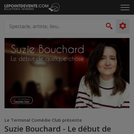
Passer
Cliq
au
pou
contenu
ouvr
Spectacle,
le
artiste,
Recher
men
lieu...
Le Terminal Comédie Club présente
Suzie Bouchard - Le début de