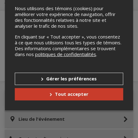
Achat de billets
Nous utilisons des témoins (cookies) pour
améliorer votre expérience de navigation, offrir
des fonctionnalités relatives à notre site et
analyser le trafic de nos sites.
Merci de confirmer que vous n'êtes pas un
En cliquant sur « Tout accepter », vous consentez
robot ci-bas.
à ce que nous utilisions tous les types de témoins.
Des informations complémentaires se trouvent
dans nos
politiques de confidentialités
.
Gérer les préférences
Tout accepter
Détails de l'événement
Lieu de l'événement