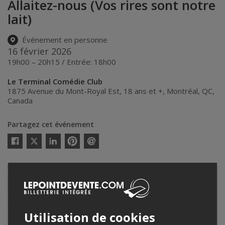
Allaitez-nous (Vos rires sont notre
lait)
Événement en personne
16 février 2026
19h00 – 20h15 / Entrée: 18h00
Le Terminal Comédie Club
1875 Avenue du Mont-Royal Est, 18 ans et +
,
Montréal
,
QC
,
Canada
Partagez cet événement
Twitter
Facebook
Linkedin
Pinterest
Envoyer
par
courriel
Lepointdevente.com agit à titre de mandataire pour
Le Terminal
Comédie Club inc.
dans le cadre de l’affichage en ligne et la vente de
billets pour ses événements.
Pour plus d’information à propos de cet événement, veuillez
contacter l’organisateur de l’événement,
Le Terminal Comédie Club
inc.
, à
info@leterminalcomedieclub.com
ou au
+1 438-888-3364
.
Utilisation de cookies