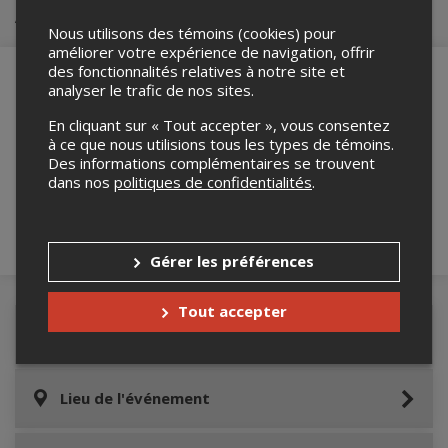
Achat de billets
Nous utilisons des témoins (cookies) pour
améliorer votre expérience de navigation, offrir
des fonctionnalités relatives à notre site et
analyser le trafic de nos sites.
En cliquant sur « Tout accepter », vous consentez
Merci de confirmer que vous n'êtes pas un
à ce que nous utilisions tous les types de témoins.
robot ci-bas.
Des informations complémentaires se trouvent
dans nos
politiques de confidentialités
.
Gérer les préférences
Tout accepter
Détails de l'événement
Lieu de l'événement