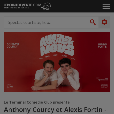
Passer
Cliq
au
pou
contenu
ouvr
Spectacle,
le
artiste,
Recher
men
lieu...
Le Terminal Comédie Club présente
Anthony Courcy et Alexis Fortin -