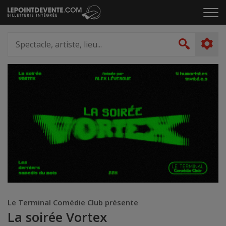
Passer
Cliq
au
pou
contenu
ouvr
Spectacle,
le
artiste,
Recher
men
lieu...
Le Terminal Comédie Club présente
La soirée Vortex