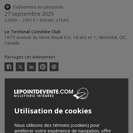
Événement en personne
27 septembre 2025
22h00 – 23h15 / Entrée: 21h30
Le Terminal Comédie Club
1875 Avenue du Mont-Royal Est, 18 ans et +
,
Montréal
,
QC
,
Canada
Partagez cet événement
Twitter
Facebook
Linkedin
Pinterest
Envoyer
par
courriel
Lepointdevente.com agit à titre de mandataire pour
Le Terminal
Comédie Club inc.
dans le cadre de l’affichage en ligne et la vente de
billets pour ses événements.
Pour plus d’information à propos de cet événement, veuillez
contacter l’organisateur de l’événement,
Le Terminal Comédie Club
inc.
, à
info@leterminalcomedieclub.com
ou au
+1 438-888-3364
.
Utilisation de cookies
Achat de billets
Nous utilisons des témoins (cookies) pour
améliorer votre expérience de navigation, offrir