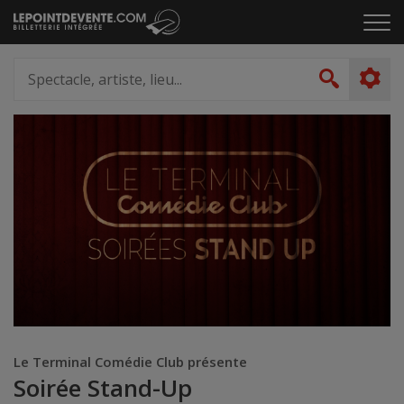
Passer
Cliq
au
pou
contenu
ouvr
Spectacle,
le
artiste,
Recher
men
lieu...
Le Terminal Comédie Club présente
Soirée Stand-Up