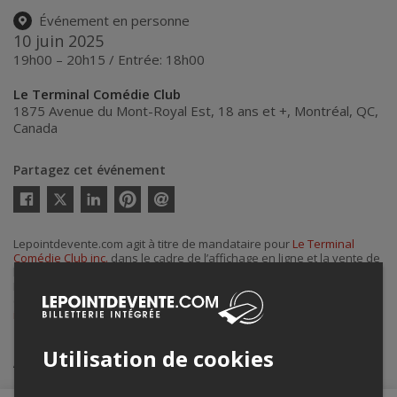
Événement en personne
10 juin 2025
19h00 – 20h15 / Entrée: 18h00
Le Terminal Comédie Club
1875 Avenue du Mont-Royal Est, 18 ans et +
,
Montréal
,
QC
,
Canada
Partagez cet événement
Twitter
Facebook
Linkedin
Pinterest
Envoyer
par
courriel
Lepointdevente.com agit à titre de mandataire pour
Le Terminal
Comédie Club inc.
dans le cadre de l’affichage en ligne et la vente de
billets pour ses événements.
Pour plus d’information à propos de cet événement, veuillez
contacter l’organisateur de l’événement,
Le Terminal Comédie Club
inc.
, à
info@leterminalcomedieclub.com
ou au
+1 438-888-3364
.
Utilisation de cookies
Achat de billets