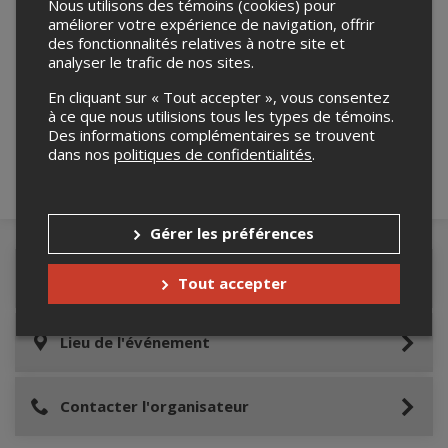
Nous utilisons des témoins (cookies) pour
améliorer votre expérience de navigation, offrir
des fonctionnalités relatives à notre site et
analyser le trafic de nos sites.
Merci de confirmer que vous n'êtes pas un
robot ci-bas.
En cliquant sur « Tout accepter », vous consentez
à ce que nous utilisions tous les types de témoins.
Des informations complémentaires se trouvent
dans nos
politiques de confidentialités
.
Gérer les préférences
Détails de l'événement
Tout accepter
Lieu de l'événement
Contacter l'organisateur