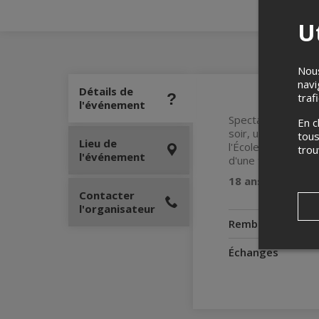
Ut
Nous
navi
Détails de
traf
l'événement
Spectacle d'humou
En c
soir, un animateur
tous
Lieu de
l'École nationale 
tro
l'événement
d'une très grande 
18 ans et plus
Contacter
l'organisateur
Remboursement
Échanges