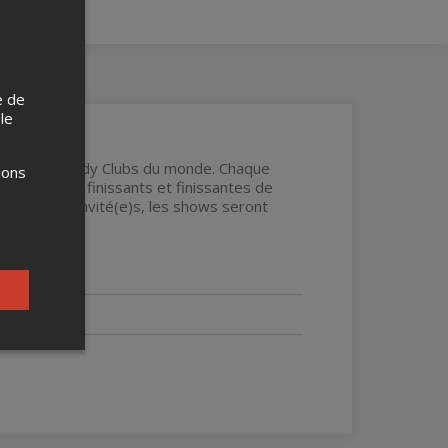
e de
 le
 grands Comedy Clubs du monde. Chaque
ions
pulaires aux finissants et finissantes de
 humoristes invité(e)s, les shows seront