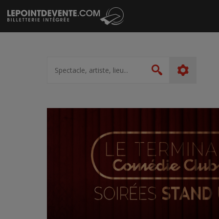
Passer
au
contenu
Spectacle,
artiste,
Rechercher
lieu...