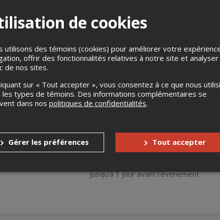
ilisation de cookies
 utilisons des témoins (cookies) pour améliorer votre expérienc
gation, offrir des fonctionnalités relatives à notre site et analyser
ic de nos sites.
r typique "
à l'américaine
", comme on les retrouve dans les plus
liquant sur « Tout accepter », vous consentez à ce que nous utilis
 ou une animatrice reçoit au moins 3 humoristes allant des plus po
 les types de témoins. Des informations complémentaires se
l'humour. Une chose est certaine, que vous connaissiez ou non les
uvent dans nos
politiques de confidentialités
.
qualité!
Gérer les préférences
Tout accepter
s
Jusqu'à 7 jours avant l'événement
Jusqu'à 1 jour avant l'événement