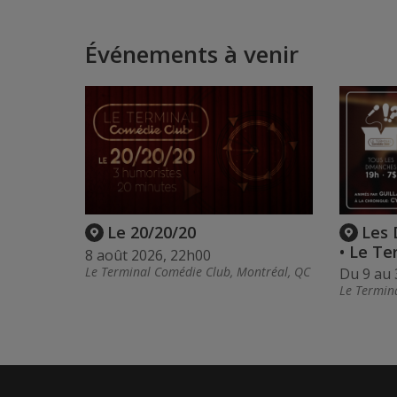
Événements à venir
Le 20/20/20
Les
• Le T
8 août 2026, 22h00
Le Terminal Comédie Club, Montréal, QC
Du 9 au 
Le Termin