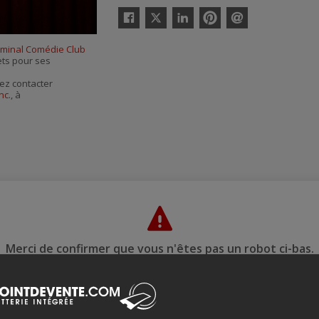
Twitter
Facebook
Linkedin
Pinterest
Envoyer
par
rminal Comédie Club
courriel
lets pour ses
ez contacter
nc.
, à
Merci de confirmer que vous n'êtes pas un robot ci-bas.