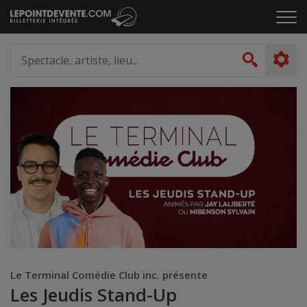
Passer
Cliq
au
pou
contenu
ouvr
Spectacle,
le
artiste,
Recher
men
lieu...
Le Terminal Comédie Club inc. présente
Les Jeudis Stand-Up