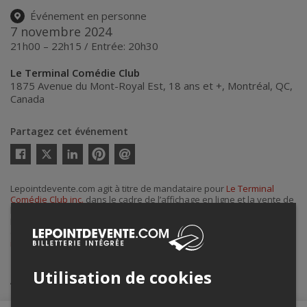
Événement en personne
7 novembre 2024
21h00 – 22h15 / Entrée: 20h30
Le Terminal Comédie Club
1875 Avenue du Mont-Royal Est, 18 ans et +
,
Montréal
,
QC
,
Canada
Partagez cet événement
Twitter
Facebook
Linkedin
Pinterest
Envoyer
par
courriel
Lepointdevente.com agit à titre de mandataire pour
Le Terminal
Comédie Club inc.
dans le cadre de l’affichage en ligne et la vente de
billets pour ses événements.
Pour plus d’information à propos de cet événement, veuillez
contacter l’organisateur de l’événement,
Le Terminal Comédie Club
inc.
, à
info@leterminalcomedieclub.com
ou au
+1 438-888-3364
.
Utilisation de cookies
Achat de billets