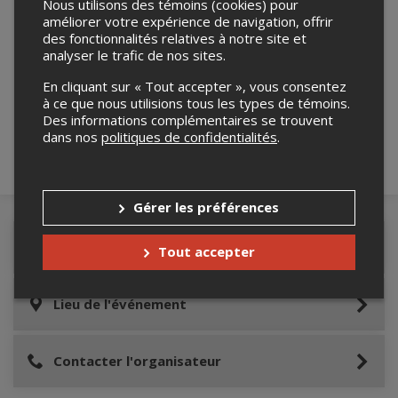
Nous utilisons des témoins (cookies) pour
améliorer votre expérience de navigation, offrir
des fonctionnalités relatives à notre site et
analyser le trafic de nos sites.
Merci de confirmer que vous n'êtes pas un
robot ci-bas.
En cliquant sur « Tout accepter », vous consentez
à ce que nous utilisions tous les types de témoins.
Des informations complémentaires se trouvent
dans nos
politiques de confidentialités
.
Gérer les préférences
Détails de l'événement
Tout accepter
Lieu de l'événement
Contacter l'organisateur