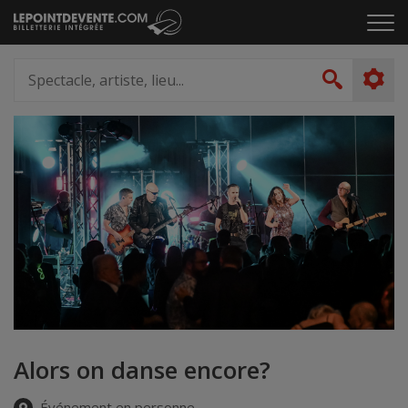
Passer
Cliq
au
pou
contenu
ouvr
Spectacle,
le
artiste,
Recher
men
lieu...
Alors on danse encore?
Événement en personne