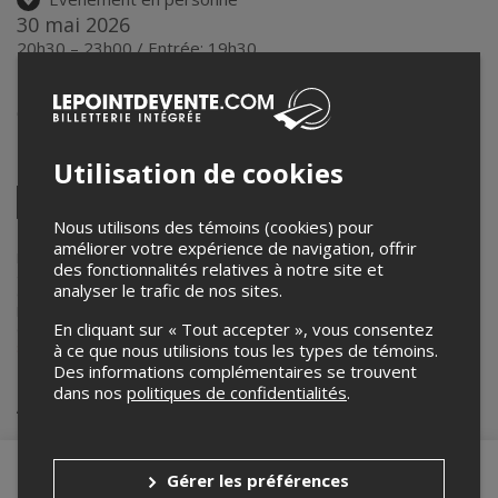
30 mai 2026
20h30 – 23h00 / Entrée: 19h30
Théatre Plaza
6505 Rue St-Hubert
,
Montréal
,
QC
,
Canada
Utilisation de cookies
Partagez cet événement
Twitter
Nous utilisons des témoins (cookies) pour
Facebook
Linkedin
Pinterest
Envoyer
par
améliorer votre expérience de navigation, offrir
courriel
Lepointdevente.com agit à titre de mandataire pour
Stéphane Caron
des fonctionnalités relatives à notre site et
dans le cadre de l’affichage en ligne et la vente de billets pour ses
analyser le trafic de nos sites.
événements.
Pour plus d’information à propos de cet événement, veuillez
En cliquant sur « Tout accepter », vous consentez
contacter l’organisateur de l’événement,
Stéphane Caron
, à
stephanecaron100@gmail.com
.
à ce que nous utilisions tous les types de témoins.
Des informations complémentaires se trouvent
dans nos
politiques de confidentialités
.
Achat de billets
Gérer les préférences