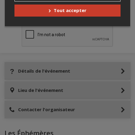
Merci de confirmer que vous n'êtes pas un
Tout accepter
robot ci-bas.
Détails de l'événement
Lieu de l'événement
Contacter l'organisateur
Les Éphémères