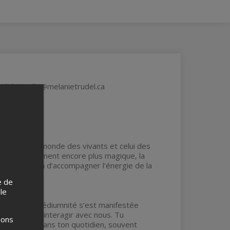
l au mlle@melanietrudel.ca
mmun, où le monde des vivants et celui des
rendre l’événement encore plus magique, la
umineuse, afin d’accompagner l’énergie de la
e de
 le
comment la médiumnité s’est manifestée
pagner et d’interagir avec nous. Tu
ions
se manifeste dans ton quotidien, souvent