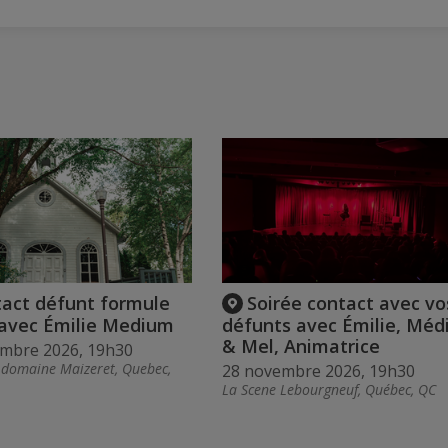
act défunt formule
Soirée contact avec vo
 avec Émilie Medium
défunts avec Émilie, Mé
& Mel, Animatrice
embre 2026, 19h30
 domaine Maizeret, Quebec,
28 novembre 2026, 19h30
La Scene Lebourgneuf, Québec, QC