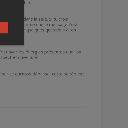
onde invisible.
en direct, dans la salle. Si tu crois
i l’énergie confirme que le message t’est
as alors poser quelques questions à ton
c’est avec les énergies présentes que l’on
espect et ouverture.
e sur ce qui nous dépasse, cette soirée est