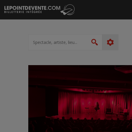
Passer
au
contenu
Spectacle,
artiste,
Rechercher
lieu...