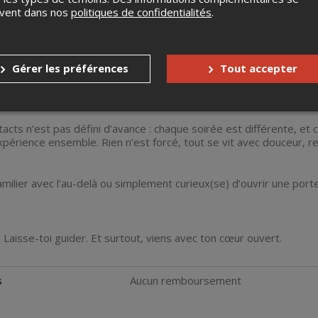
rendes compte. Tu pourras même me poser des questions sur ce m
uvent dans nos
politiques de confidentialités
.
 s’ouvriront vers l’au-delà. Les contacts avec les défunts se feront 
unt dans la description que j'en ferai, tu pourras lever la main. S
Gérer les préférences
Tout accepter
invité(e) à monter sur scène pour poursuivre l’échange. Tu pourr
es réponses, et vivre un moment de connexion inoubliable.
cts n’est pas défini d’avance : chaque soirée est différente, et 
xpérience ensemble. Rien n’est forcé, tout se vit avec douceur, r
amilier avec l’au-delà ou simplement curieux(se) d’ouvrir une port
. Laisse-toi guider. Et surtout, viens avec ton cœur ouvert.
s
Aucun remboursement