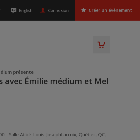
Connexion
English
Créer un événement
Medium présente
ts avec Émilie médium et Mel
0 - Salle Abbé-Louis-JosephLacroix
,
Québec
,
QC
,