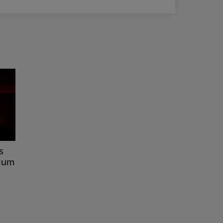
s
dium