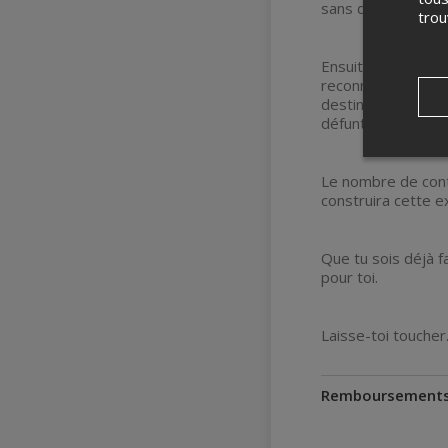
sans que tu t’en 
tro
Ensuite, les portes
reconnaître ton déf
destiné, tu seras 
défunt, recevoir s
Le nombre de conta
construira cette e
Que tu sois déjà f
pour toi.
Laisse-toi toucher
Remboursement