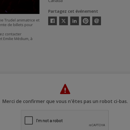
Canada
Partagez cet événement
Twitter
ie Trudel animatrice et
ente de billets pour
Facebook
Linkedin
Pinterest
Envoyer
par
ez contacter
courriel
et Emilie Médium, à
Merci de confirmer que vous n'êtes pas un robot ci-bas.