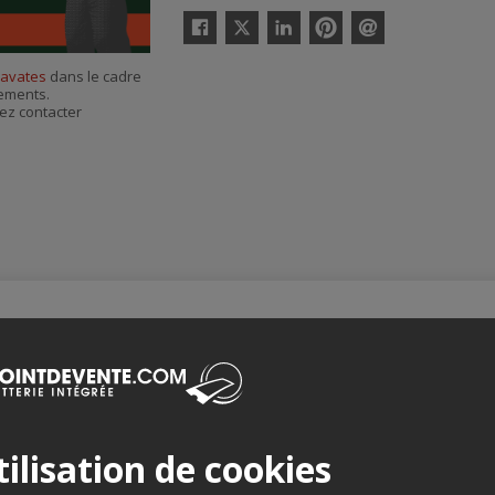
Twitter
Facebook
Linkedin
Pinterest
Envoyer
par
ravates
dans le cadre
courriel
nements.
ez contacter
Merci de confirmer que vous n'êtes pas un robot ci-bas.
ilisation de cookies