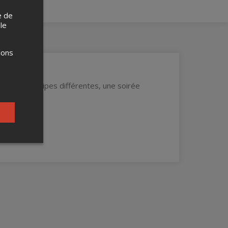
e de
 le
ions
hes,deux équipes différentes, une soirée