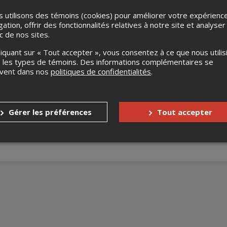
 utilisons des témoins (cookies) pour améliorer votre expérienc
gation, offrir des fonctionnalités relatives à notre site et analyser
ic de nos sites.
liquant sur « Tout accepter », vous consentez à ce que nous utilis
 les types de témoins. Des informations complémentaires se
uvent dans nos
politiques de confidentialités
.
mprovisation montréalaise depuis plus de30 ans ! Tous les dimanc
is.
e match d'impro afin de bien terminer la semaine !!
Gérer les préférences
Tout accepter