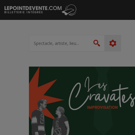
Passer
au
contenu
Spectacle,
artiste,
Rechercher
lieu...