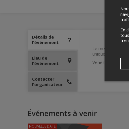
Nous
navi
traf
En c
tous
Détails de
tro
l'événement
Le meilleur de l’i
unique à chaque fo
Lieu de
Venez assister à c
l'événement
Contacter
l'organisateur
Événements à venir
NOUVELLE DATE