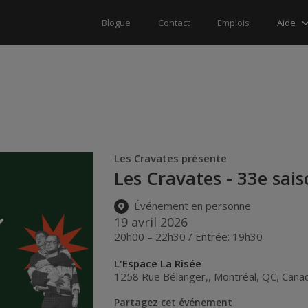
Aide
Blogue
Contact
Emplois
Les Cravates présente
Les Cravates - 33e sai
Événement en personne
19 avril 2026
20h00 – 22h30 / Entrée: 19h30
L'Espace La Risée
1258 Rue Bélanger,
,
Montréal
,
QC
,
Cana
Partagez cet événement