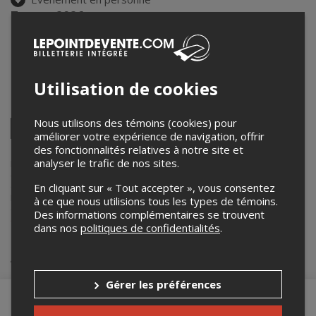
7 mars 2026
15h30 – 16h45 / Entrée: 15h00
Parquette
1345 rue de Bellechasse
,
Montréal
,
QC
,
Canada
Utilisation de cookies
Partagez cet événement
Nous utilisons des témoins (cookies) pour
Twitter
améliorer votre expérience de navigation, offrir
Facebook
Linkedin
Pinterest
Envoyer
des fonctionnalités relatives à notre site et
par
analyser le trafic de nos sites.
courriel
Lepointdevente.com agit à titre de mandataire pour
Quatre
dans le
cadre de l’affichage en ligne et la vente de billets pour ses
événements.
En cliquant sur « Tout accepter », vous consentez
Pour plus d’information à propos de cet événement, veuillez
à ce que nous utilisions tous les types de témoins.
contacter l’organisateur de l’événement,
Quatre
, à
Des informations complémentaires se trouvent
christophepapadimitriou@yahoo.ca
.
dans nos
politiques de confidentialités
.
Achat de billets
Gérer les préférences