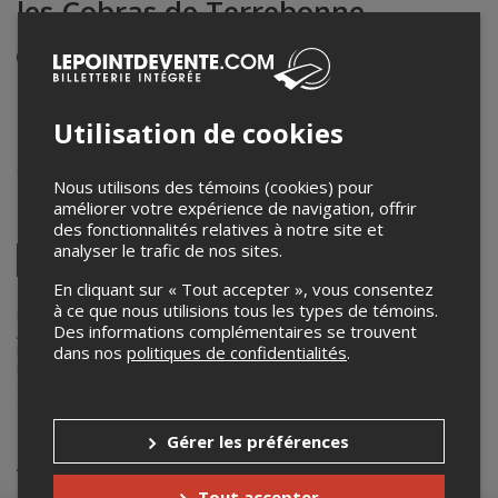
les Cobras de Terrebonne
Événement en personne
8 novembre 2025
19h30 – 23h00 / Entrée: 18h45
Utilisation de cookies
Centre sportif Léonard Grondin
601 Rue Léon-Harmel
,
Granby
,
QC
,
Canada
Nous utilisons des témoins (cookies) pour
améliorer votre expérience de navigation, offrir
Partagez cet événement
des fonctionnalités relatives à notre site et
analyser le trafic de nos sites.
Twitter
Facebook
Linkedin
Pinterest
Envoyer
En cliquant sur « Tout accepter », vous consentez
par
à ce que nous utilisions tous les types de témoins.
courriel
Lepointdevente.com agit à titre de mandataire pour
L'Indigo Junior
Des informations complémentaires se trouvent
AAA de Granby
dans le cadre de l’affichage en ligne et la vente de
dans nos
politiques de confidentialités
.
billets pour ses événements.
Pour plus d’information à propos de cet événement, veuillez
contacter l’organisateur de l’événement,
L'Indigo Junior AAA de
Granby
, à
indigo.jraaa@hotmail.com
.
Gérer les préférences
Achat de billets
Tout accepter