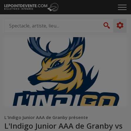
Passer
Cliq
au
pou
contenu
ouvr
Spectacle,
le
artiste,
Recher
men
lieu...
L'Indigo Junior AAA de Granby présente
L'Indigo Junior AAA de Granby vs