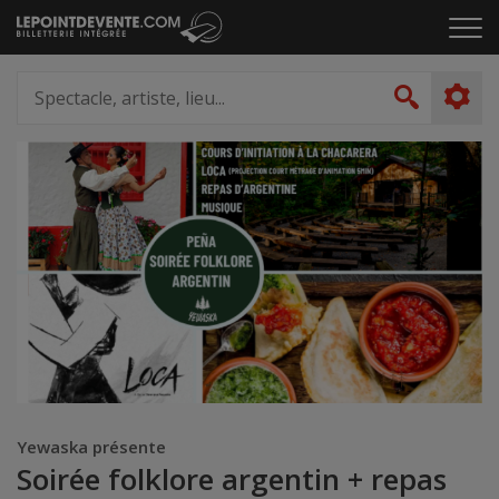
Passer
Cliq
au
pou
contenu
ouvr
Spectacle,
le
artiste,
Recher
men
lieu...
Yewaska présente
Soirée folklore argentin + repas