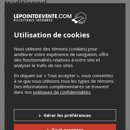
traditionnel
Événement en personne
9 août 2025
19h00 – 23h00 / Entrée: 18h45
Utilisation de cookies
Yewaska
999ch du lac nord
,
sainte-melanie
,
QC
,
Canada
Nous utilisons des témoins (cookies) pour
améliorer votre expérience de navigation, offrir
Partagez cet événement
des fonctionnalités relatives à notre site et
analyser le trafic de nos sites.
Twitter
Facebook
Linkedin
Pinterest
Envoyer
En cliquant sur « Tout accepter », vous consentez
par
à ce que nous utilisions tous les types de témoins.
courriel
Lepointdevente.com agit à titre de mandataire pour
Yewaska
dans le
Des informations complémentaires se trouvent
cadre de l’affichage en ligne et la vente de billets pour ses
dans nos
politiques de confidentialités
.
événements.
Pour plus d’information à propos de cet événement, veuillez
contacter l’organisateur de l’événement,
Yewaska
, à
info@yewaska.com
.
Gérer les préférences
Achat de billets
Tout accepter