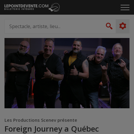
Passer
Cliq
au
pou
contenu
ouvr
Spectacle,
le
artiste,
Recher
men
lieu...
Les Productions Scenev présente
Foreign Journey a Québec