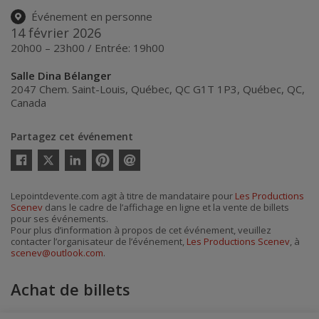
Événement en personne
14 février 2026
20h00 – 23h00 / Entrée: 19h00
Salle Dina Bélanger
2047 Chem. Saint-Louis, Québec, QC G1T 1P3
,
Québec
,
QC
,
Canada
Partagez cet événement
Twitter
Facebook
Linkedin
Pinterest
Envoyer
par
courriel
Lepointdevente.com agit à titre de mandataire pour
Les Productions
Scenev
dans le cadre de l’affichage en ligne et la vente de billets
pour ses événements.
Pour plus d’information à propos de cet événement, veuillez
contacter l’organisateur de l’événement,
Les Productions Scenev
, à
scenev@outlook.com
.
Achat de billets