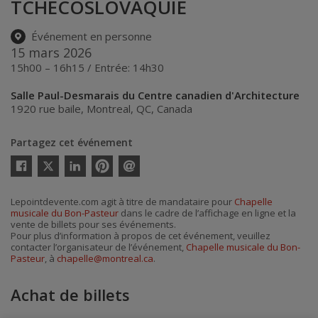
TCHÉCOSLOVAQUIE
Événement en personne
15 mars 2026
15h00 – 16h15 / Entrée: 14h30
Salle Paul-Desmarais du Centre canadien d'Architecture
1920 rue baile
,
Montreal
,
QC
,
Canada
Partagez cet événement
Twitter
Facebook
Linkedin
Pinterest
Envoyer
par
courriel
Lepointdevente.com agit à titre de mandataire pour
Chapelle
musicale du Bon-Pasteur
dans le cadre de l’affichage en ligne et la
vente de billets pour ses événements.
Pour plus d’information à propos de cet événement, veuillez
contacter l’organisateur de l’événement,
Chapelle musicale du Bon-
Pasteur
, à
chapelle@montreal.ca
.
Achat de billets