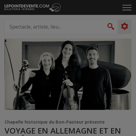
Passer
Cliq
au
pou
contenu
ouvr
Spectacle,
le
artiste,
Recher
men
lieu...
Chapelle historique du Bon-Pasteur présente
VOYAGE EN ALLEMAGNE ET EN