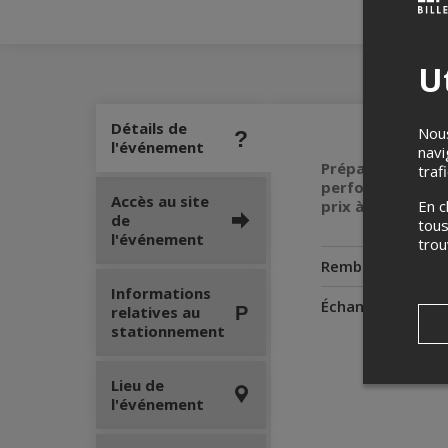
Ut
Détails de
Nous
l'événement
navi
Préparez-vous à 
traf
performances en
Accès au site
En c
prix à gagner.Ve
de
tous
l'événement
tro
Remboursement
Informations
Échanges
relatives au
stationnement
Lieu de
l'événement