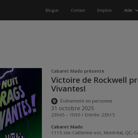
Aide
Blogue
Contact
Emplois
Cabaret Mado présente
Victoire de Rockwell p
Vivantes!
Événement en personne
31 octobre 2025
23h45 – 1h30 / Entrée: 23h15
Cabaret Mado
1115 ste-Catherine est
,
Montréal
,
QC
,
C