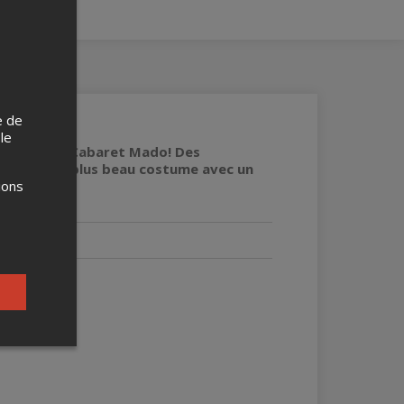
e de
 le
Vivantes au Cabaret Mado! Des
oncours du plus beau costume avec un
ions