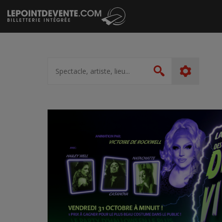
Passer
au
contenu
Spectacle,
artiste,
Rechercher
lieu...