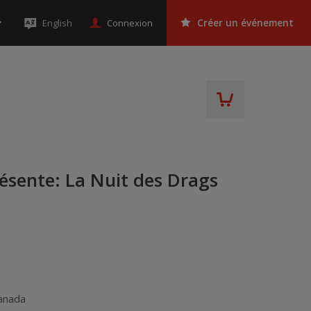
Connexion
English
Créer un événement
résente: La Nuit des Drags
anada