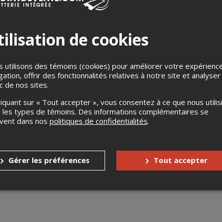
ilisation de cookies
 utilisons des témoins (cookies) pour améliorer votre expérienc
gation, offrir des fonctionnalités relatives à notre site et analyser
une soirée terrifiante de glamour avec La Nuit des Drags 
ic de nos sites.
voûtantes, une ambiance d’Halloween électrisante et un c
liquant sur « Tout accepter », vous consentez à ce que nous utilis
nez vivre le party le plus monstrueusement fun de l’année!
 les types de témoins. Des informations complémentaires se
uvent dans nos
politiques de confidentialités
.
s
Jusqu'à 7 jours avant l'événement
Jusqu'à 1 jour avant l'événement
Gérer les préférences
Tout accepter