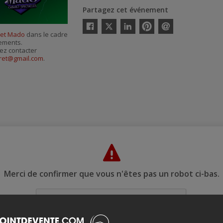
Partagez cet événement
Twitter
et Mado
dans le cadre
Facebook
Linkedin
Pinterest
Envoyer
nements.
par
courriel
ez contacter
aret@gmail.com
.
Merci de confirmer que vous n'êtes pas un robot ci-bas.