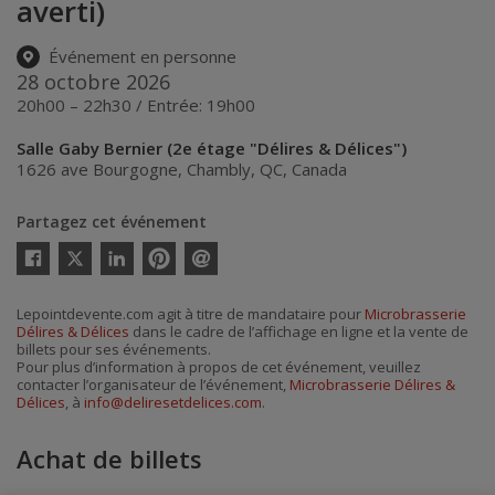
averti)
Événement en personne
28 octobre 2026
20h00 – 22h30 / Entrée: 19h00
Salle Gaby Bernier (2e étage "Délires & Délices")
1626 ave Bourgogne
,
Chambly
,
QC
,
Canada
Partagez cet événement
Twitter
Facebook
Linkedin
Pinterest
Envoyer
par
courriel
Lepointdevente.com agit à titre de mandataire pour
Microbrasserie
Délires & Délices
dans le cadre de l’affichage en ligne et la vente de
billets pour ses événements.
Pour plus d’information à propos de cet événement, veuillez
contacter l’organisateur de l’événement,
Microbrasserie Délires &
Délices
, à
info@deliresetdelices.com
.
Achat de billets