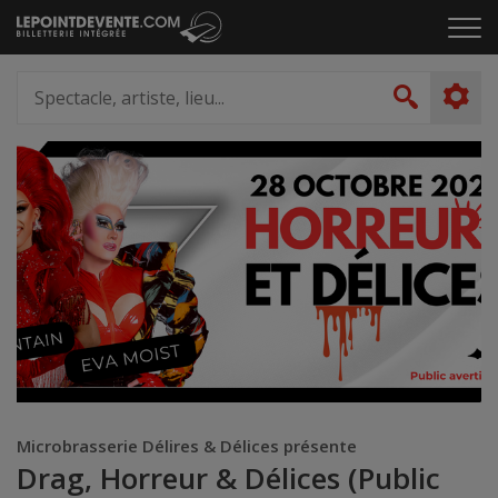
Passer
Cliq
au
pou
contenu
ouvr
Spectacle,
le
artiste,
Recher
men
lieu...
Microbrasserie Délires & Délices présente
Drag, Horreur & Délices (Public