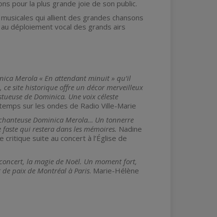
s pour la plus grande joie de son public.
s musicales qui allient des grandes chansons
 au déploiement vocal des grands airs
minica Merola « En attendant minuit » qu’il
, ce site historique offre un décor merveilleux
estueuse de Dominica. Une voix céleste
temps sur les ondes de Radio Ville-Marie
 la chanteuse Dominica Merola… Un tonnerre
 faste qui restera dans les mémoires.
Nadine
e critique suite au concert à l’Église de
n concert, la magie de Noël. Un moment fort,
 de paix de Montréal à Paris
. Marie-Hélène