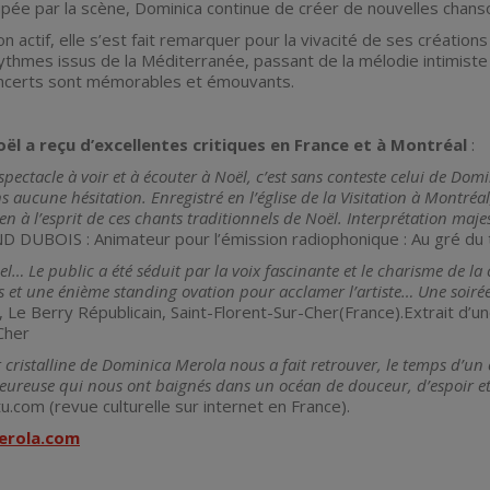
pée par la scène, Dominica continue de créer de nouvelles chanson
n actif, elle s’est fait remarquer pour la vivacité de ses création
ythmes issus de la Méditerranée, passant de la mélodie intimiste
oncerts sont mémorables et émouvants.
ël a reçu d’excellentes critiques en France et à Montréal
:
n spectacle à voir et à écouter à Noël, c’est sans conteste celui de Do
s aucune hésitation. Enregistré en l’église de la Visitation à Montréal
ien à l’esprit de ces chants traditionnels de Noël. Interprétation maj
D DUBOIS : Animateur pour l’émission radiophonique : Au gré du 
el… Le public a été séduit par la voix fascinante et le charisme de
 et une énième standing ovation pour acclamer l’artiste… Une soirée
e, Le Berry Républicain, Saint-Florent-Sur-Cher(France).Extrait d’un
Cher
t cristalline de Dominica Merola nous a fait retrouver, le temps d’u
ureuse qui nous ont baignés dans un océan de douceur, d’espoir et
u.com (revue culturelle sur internet en France).
erola.com