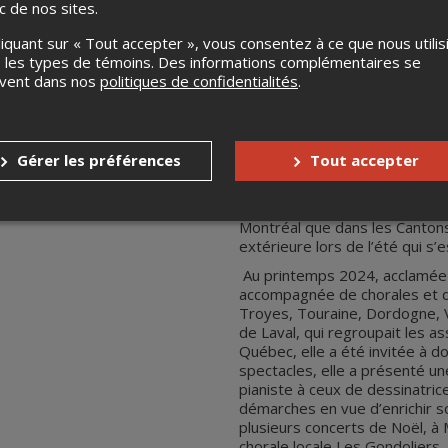
ic de nos sites.
cadre d’une exposition majeur
au Québec, elle donnera plusi
liquant sur « Tout accepter », vous consentez à ce que nous utilis
par la chorale Chantefleurs à l’
 les types de témoins. Des informations complémentaires se
Bourgeoys de l’Île-des-Sœurs en
uvent dans nos
politiques de confidentialités
.
ancienne de l’île de Montréal.
Lors de ses voyages et de ses
amitiés entre la France et le 
en France en mars-avril 2025 
Gérer les préférences
Tout accepter
Tout en présentant une partie 
locales : Cambrai, Châtel-Guy
enfin Bourges. De retour au Qu
Montréal que dans les Cantons 
extérieure lors de l’été qui s’
Au printemps 2024, acclamée p
accompagnée de chorales et d’
Troyes, Touraine, Dordogne, 
de Laval, qui regroupait les 
Québec, elle a été invitée à do
spectacles, elle a présenté un
pianiste à ceux de dessinatric
démarches en vue d’enrichir so
plusieurs concerts de Noël, à M
chorale locale Les Gondoliers.