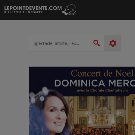
Passer
au
contenu
Spectacle,
artiste,
Rechercher
lieu...