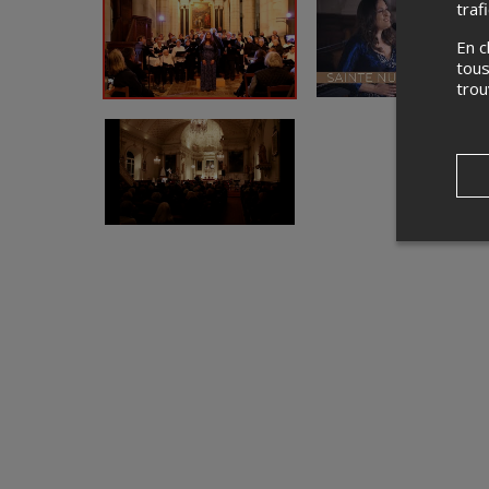
traf
En c
tous
tro