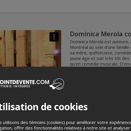
Dominica Merola co
Dominica Merola est auteure, c
Montréal au sein d’une famille 
sa mère, québécoise, comédien
jeune âge et suit très tôt des
qu’en comédie musicale. D’env
jusqu’en Europe et Taiwan, ell
sa voix puissante et sensuelle
pianistique. Elle possède une 
(Radio-Canada). Elle est
Consi
Québec
(Michel Drucker, émis
27 octobre 2019, France 2).
ilisation de cookies
Pour l’automne 2025, Dominic
mois d’octobre . Elle présente
répertoire de nouvelles collab
 utilisons des témoins (cookies) pour améliorer votre expérienc
Thierry Sforza et Bruno Gugliel
gation, offrir des fonctionnalités relatives à notre site et analyser
chorales locales en Dordogne 