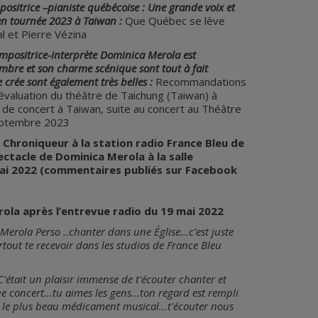
sitrice –pianiste québécoise : Une grande voix et
 en tournée 2023 à Taiwan :
Que Québec se lève
 et Pierre Vézina
ompositrice-interprète Dominica Merola est
imbre et son charme scénique sont tout à fait
crée sont également très belles :
Recommandations
valuation du théâtre de Taichung (Taiwan) à
es de concert à Taiwan, suite au concert au Théâtre
septembre 2023
n Chroniqueur à la station radio France Bleu de
ectacle de Dominica Merola à la salle
ai 2022 (commentaires publiés sur Facebook
ola après l’entrevue radio du 19 mai 2022
Merola Perso ..chanter dans une Église...c'est juste
urtout te recevoir dans les studios de France Bleu
'était un plaisir immense de t'écouter chanter et
 concert...tu aimes les gens...ton regard est rempli
 le plus beau médicament musical...t'écouter nous