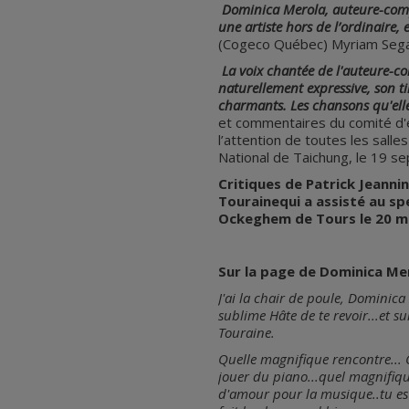
Dominica Merola, auteure-compo
une artiste hors de l’ordinaire,
(Cogeco Québec) Myriam Segal
La voix chantée de l'auteure-c
naturellement expressive, son t
charmants. Les chansons qu'elle 
et commentaires du comité d'é
l’attention de toutes les sall
National de Taichung, le 19 
Critiques de Patrick Jeanni
Tourainequi a assisté au sp
Ockeghem de Tours le 20 m
Sur la page de Dominica Mer
J'ai la chair de poule, Dominica 
sublime Hâte de te revoir...et s
Touraine.
Quelle magnifique rencontre... C
jouer du piano...quel magnifique
d'amour pour la musique..tu es