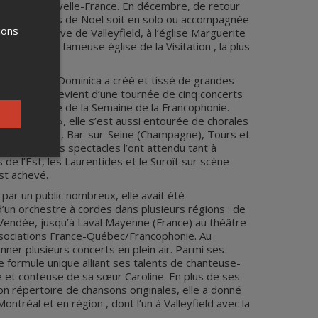
e sur la Nouvelle-France. En décembre, de retour
eurs concerts de Noël soit en solo ou accompagnée
ions
église Bellerive de Valleyfield, à l’église Marguerite
 enfin à la fameuse église de la Visitation , la plus
 tournées, Dominica a créé et tissé de grandes
Québec. Elle revient d’une tournée de cinq concerts
dans le cadre de la Semaine de la Francophonie.
«piano,voix», elle s’est aussi entourée de chorales
on (Auvergne), Bar-sur-Seine (Champagne), Tours et
ébec, divers spectacles l’ont attendu tant à
de l’Est, les Laurentides et le Suroît sur scène
est achevé.
ar un public nombreux, elle avait été
un orchestre à cordes dans plusieurs régions : de
Vendée, jusqu’à Laval Mayenne (France) au théâtre
associations France-Québec/Francophonie. Au
nner plusieurs concerts en plein air. Parmi ses
e formule unique alliant ses talents de chanteuse-
e et conteuse de sa sœur Caroline. En plus de ses
n répertoire de chansons originales, elle a donné
ontréal et en région , dont l’un à Valleyfield avec la