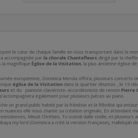
joint le cœur de chaque famille en nous transportant dans le mon
sera accompagnée par
la chorale Chantefleurs
dirigé par la chef
s la magnifique
Église de la Visitation
, la plus ancienne église d
urnée européenne, Dominica Merola offrira, plusieurs concerts de 
orique
église de la Visitation
dans le quartier Ahuntsic , le 19 d
eurs
et du pianiste-claviériste–accordéoniste de renom
Pierre
 s’accompagnera également pour plusieurs pièces au piano.
he un grand public habité par la frénésie et la fébrilité qui entou
en nuances elle nous chante sa création originale, En attendant min
reensleeves, Minuit Chrétien, Tu scendi dalle stelle, et plusieurs 
umbaya my lord (Dominica a créé la version Française), Hallelujah d