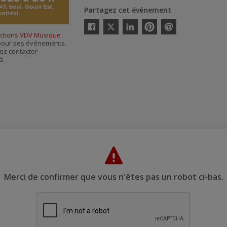
Partagez cet événement
Twitter
ctions VDV Musique
Facebook
Linkedin
Pinterest
Envoyer
s pour ses événements.
par
courriel
ez contacter
 à
Merci de confirmer que vous n'êtes pas un robot ci-bas.