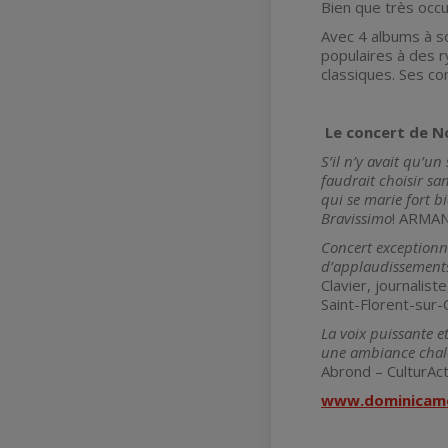
Bien que très occu
Avec 4 albums à so
populaires à des r
classiques. Ses c
Le concert de No
S’il n’y avait qu’u
faudrait choisir san
qui se marie fort b
Bravissimo
! ARMAN
Concert exceptionn
d’applaudissements
Clavier, journalist
Saint-Florent-sur-
La voix puissante e
une ambiance chale
Abrond – CulturAct
www.dominicam