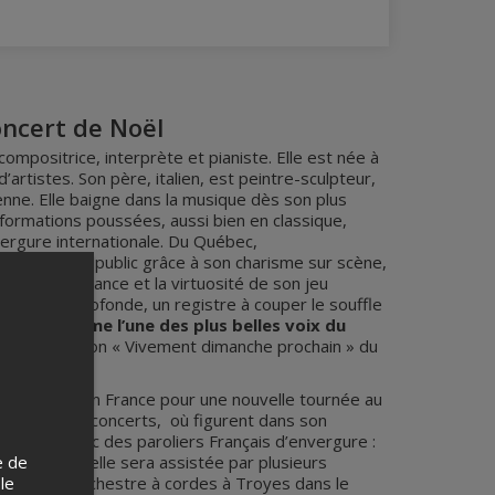
ncert de Noël
ompositrice, interprète et pianiste. Elle est née à
d’artistes. Son père, italien, est peintre-sculpteur,
ne. Elle baigne dans la musique dès son plus
 formations poussées, aussi bien en classique,
ergure internationale. Du Québec,
e séduit son public grâce à son charisme sur scène,
, toute en nuance et la virtuosité de son jeu
voix pure, profonde, un registre à couper le souffle
dérée comme l’une des plus belles voix du
sion télévision « Vivement dimanche prochain » du
a retourne en France pour une nouvelle tournée au
ra plusieurs concerts, où figurent dans son
orations avec des paroliers Français d’envergure :
e de
mi et aussi elle sera assistée par plusieurs
 le
et par un orchestre à cordes à Troyes dans le