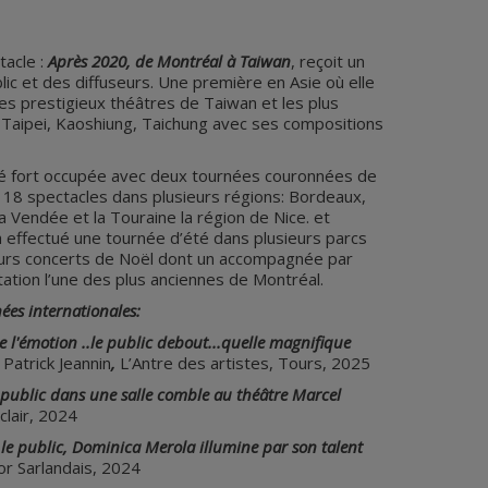
acle :
Après 2020, de Montréal à Taiwan
, reçoit un
lic et des diffuseurs. Une première en Asie où elle
es prestigieux théâtres de Taiwan et les plus
 Taipei, Kaoshiung, Taichung avec ses compositions
té fort occupée avec deux tournées couronnées de
 18 spectacles dans plusieurs régions: Bordeaux,
 Vendée et la Touraine la région de Nice. et
 a effectué une tournée d’été dans plusieurs parcs
eurs concerts de Noël dont un accompagnée par
sitation l’une des plus anciennes de Montréal.
ées internationales:
e l'émotion ..le public debout...quelle magnifique
,
Patrick Jeannin
,
L’Antre des artistes, Tours, 2025
public dans une salle comble au théâtre Marcel
clair, 2024
le public, Dominica Merola illumine par son talent
r Sarlandais, 2024