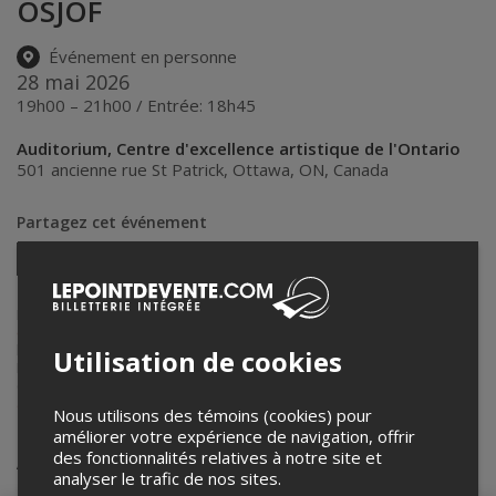
OSJOF
Événement en personne
28 mai 2026
19h00 – 21h00 / Entrée: 18h45
Auditorium, Centre d'excellence artistique de l'Ontario
501 ancienne rue St Patrick
,
Ottawa
,
ON
,
Canada
Partagez cet événement
Twitter
Facebook
Linkedin
Pinterest
Envoyer
par
courriel
Lepointdevente.com agit à titre de mandataire pour
Centre
d'excellence artistique de l'Ontario
dans le cadre de l’affichage en
ligne et la vente de billets pour ses événements.
Utilisation de cookies
Pour plus d’information à propos de cet événement, veuillez
contacter l’organisateur de l’événement,
Centre d'excellence
artistique de l'Ontario
, à
ceao@cepeo.on.ca
.
Nous utilisons des témoins (cookies) pour
améliorer votre expérience de navigation, offrir
Achat de billets
des fonctionnalités relatives à notre site et
analyser le trafic de nos sites.