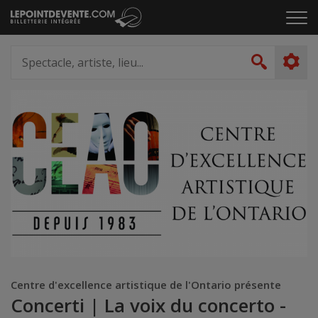
Passer
Cliq
au
pou
contenu
ouvr
Spectacle,
le
artiste,
Recher
men
lieu...
Centre d'excellence artistique de l'Ontario présente
Concerti | La voix du concerto -