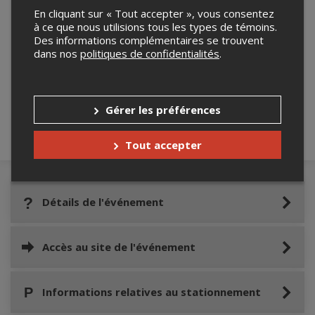
En cliquant sur « Tout accepter », vous consentez
à ce que nous utilisions tous les types de témoins.
Des informations complémentaires se trouvent
dans nos
politiques de confidentialités
.
Merci de confirmer que vous n'êtes pas un
robot ci-bas.
Gérer les préférences
Tout accepter
Détails de l'événement
Accès au site de l'événement
Informations relatives au stationnement