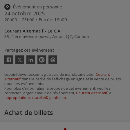
Événement en personne
24 octobre 2025
20h00 – 23h00 / Entrée: 19h00
Courant Alternatif - Le C.A.
39, 1ère avenue ouest
,
Amos
,
QC
,
Canada
Partagez cet événement
Twitter
Facebook
Linkedin
Pinterest
Envoyer
par
courriel
Lepointdevente.com agit à titre de mandataire pour
Courant
Alternatif
dans le cadre de l’affichage en ligne et la vente de billets
pour ses événements.
Pour plus d’information à propos de cet événement, veuillez
contacter l’organisateur de l’événement,
Courant Alternatif
, à
appropriationculturelle@gmail.com
.
Achat de billets