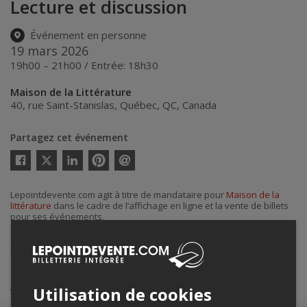
Lecture et discussion
Événement en personne
19 mars 2026
19h00 – 21h00 / Entrée: 18h30
Maison de la Littérature
40, rue Saint-Stanislas
,
Québec
,
QC
,
Canada
Partagez cet événement
Twitter
Facebook
Linkedin
Pinterest
Envoyer
par
courriel
Lepointdevente.com agit à titre de mandataire pour
Maison de la
littérature
dans le cadre de l’affichage en ligne et la vente de billets
pour ses événements.
Pour plus d’information à propos de cet événement, veuillez
contacter l’organisateur de l’événement,
Maison de la littérature
, à
info@maisondelalitterature.qc.ca
ou au
+1 418-641-6797 #3
.
Achat de billets
Utilisation de cookies