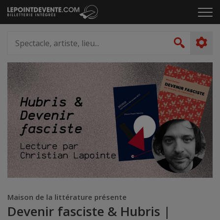
Passer
Cliq
au
pou
contenu
ouvr
Spectacle,
le
artiste,
Recher
men
lieu...
Maison de la littérature présente
Devenir fasciste & Hubris |