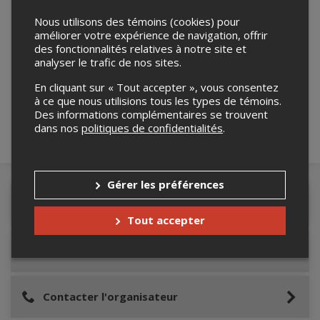
Nous utilisons des témoins (cookies) pour
améliorer votre expérience de navigation, offrir
des fonctionnalités relatives à notre site et
Merci de confirmer que vous n'êtes pas un
analyser le trafic de nos sites.
robot ci-bas.
En cliquant sur « Tout accepter », vous consentez
à ce que nous utilisions tous les types de témoins.
Des informations complémentaires se trouvent
dans nos
politiques de confidentialités
.
Gérer les préférences
Détails de l'événement
Tout accepter
Lieu de l'événement
Contacter l'organisateur