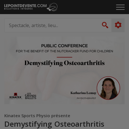
Passer
Cliq
au
pou
contenu
ouvr
Spectacle,
le
artiste,
Recher
men
lieu...
Kinatex Sports Physio présente
Demystifying Osteoarthritis