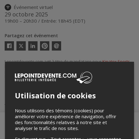
Événement virtuel
29 octobre 2025
19h00 – 20h30 / Entrée: 18h45 (EDT)
Partagez cet événement
Twitter
Facebook
Linkedin
Pinterest
Envoyer
par
courriel
Lepointdevente.com agit à titre de mandataire pour
Kinatex Sports
Physio
dans le cadre de l’affichage en ligne et la vente de billets
pour ses événements.
Pour plus d’information à propos de cet événement, veuillez
contacter l’organisateur de l’événement,
Kinatex Sports Physio
, à
conferences@kinatex.com
.
Utilisation de cookies
Achat de billets
Nous utilisons des témoins (cookies) pour
améliorer votre expérience de navigation, offrir
des fonctionnalités relatives à notre site et
analyser le trafic de nos sites.
Merci de confirmer que vous n'êtes pas un