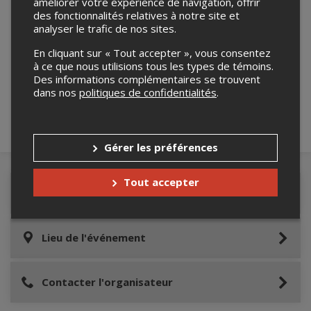
améliorer votre expérience de navigation, offrir
des fonctionnalités relatives à notre site et
analyser le trafic de nos sites.
Merci de confirmer que vous n'êtes pas un
En cliquant sur « Tout accepter », vous consentez
robot ci-bas.
à ce que nous utilisions tous les types de témoins.
Des informations complémentaires se trouvent
dans nos
politiques de confidentialités
.
Gérer les préférences
Tout accepter
Détails de l'événement
Lieu de l'événement
Contacter l'organisateur