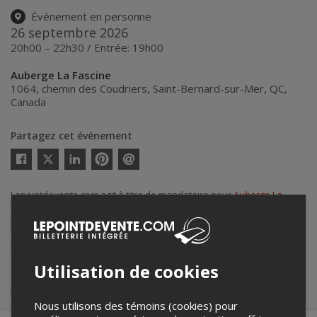
Événement en personne
26 septembre 2026
20h00 – 22h30 / Entrée: 19h00
Auberge La Fascine
1064, chemin des Coudriers
,
Saint-Bernard-sur-Mer
,
QC
,
Canada
Partagez cet événement
Twitter
Facebook
Linkedin
Pinterest
Envoyer
par
courriel
Lepointdevente.com agit à titre de mandataire pour
Auberge La
Fascine
dans le cadre de l’affichage en ligne et la vente de billets
pour ses événements.
Pour plus d’information à propos de cet événement, veuillez
contacter l’organisateur de l’événement,
Auberge La Fascine
, à
aubergelafascine@gmail.com
.
Utilisation de cookies
Achat de billets
Nous utilisons des témoins (cookies) pour