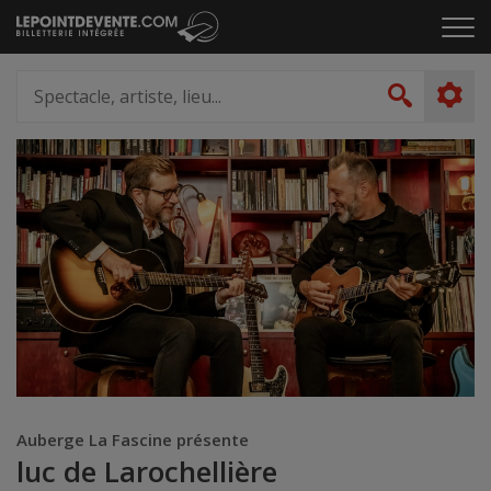
Passer
Cliq
au
pou
contenu
ouvr
Spectacle,
le
artiste,
Recher
men
lieu...
Auberge La Fascine présente
luc de Larochellière