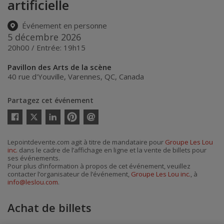
artificielle
Événement en personne
5 décembre 2026
20h00 / Entrée: 19h15
Pavillon des Arts de la scène
40 rue d'Youville
,
Varennes
,
QC
,
Canada
Partagez cet événement
Twitter
Facebook
Linkedin
Pinterest
Envoyer
par
courriel
Lepointdevente.com agit à titre de mandataire pour
Groupe Les Lou
inc.
dans le cadre de l’affichage en ligne et la vente de billets pour
ses événements.
Pour plus d’information à propos de cet événement, veuillez
contacter l’organisateur de l’événement,
Groupe Les Lou inc.
, à
info@leslou.com
.
Achat de billets