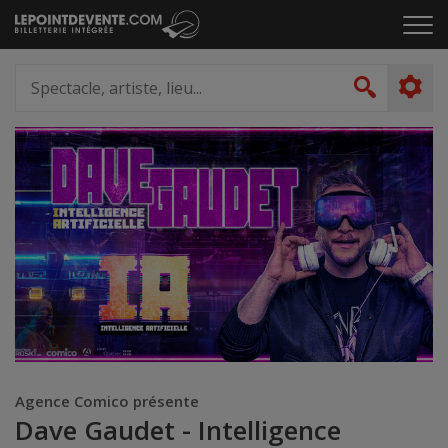
Passer
Cliq
au
pou
contenu
ouvr
Spectacle,
le
artiste,
Recher
men
lieu...
Agence Comico présente
Dave Gaudet - Intelligence