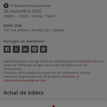
Événement en personne
28 novembre 2025
20h00 – 23h00 / Entrée: 19h00
KOOL Club
505 rue chénier
,
Granby
,
QC
,
Canada
Partagez cet événement
Twitter
Facebook
Linkedin
Pinterest
Envoyer
par
courriel
Lepointdevente.com agit à titre de mandataire pour
Rabaska
dans le
cadre de l’affichage en ligne et la vente de billets pour ses
événements.
Pour plus d’information à propos de cet événement, veuillez
contacter l’organisateur de l’événement,
Rabaska
, à
rabaskamusique@gmail.com
.
Achat de billets