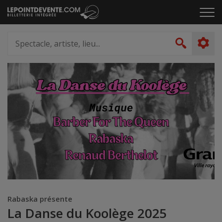
Passer
Cliq
au
pou
contenu
ouvr
Spectacle,
le
artiste,
Recher
men
lieu...
Rabaska présente
La Danse du Koolège 2025