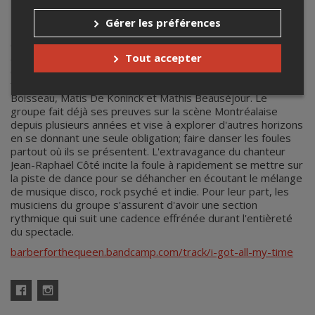
Barber For The Queen
Gérer les préférences
Barber for the Queen revient en force après leur épopée
disco avec l'album ''BABA'' en ajoutant des sonorités rock
Tout accepter
alternatif à leur rythmes funky. Le jeune quintette est formé
en 2017 par Jean-Raphaël Côté et Zachary Beaudoin pour se
faire rejoindre éventuellement pour les musiciens Simon
Boisseau, Matis De Koninck et Mathis Beauséjour. Le
groupe fait déjà ses preuves sur la scène Montréalaise
depuis plusieurs années et vise à explorer d'autres horizons
en se donnant une seule obligation; faire danser les foules
partout où ils se présentent. L'extravagance du chanteur
Jean-Raphaël Côté incite la foule à rapidement se mettre sur
la piste de dance pour se déhancher en écoutant le mélange
de musique disco, rock psyché et indie. Pour leur part, les
musiciens du groupe s'assurent d'avoir une section
rythmique qui suit une cadence effrénée durant l'entièreté
du spectacle.
barberforthequeen.bandcamp.com/track/i-got-all-my-time
Facebook
Instagram