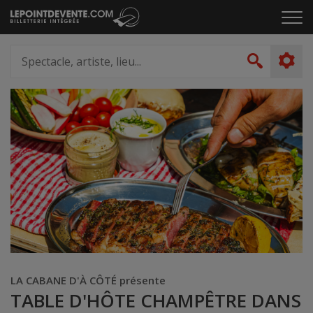
Passer
Cliq
au
pou
contenu
ouvr
Spectacle,
le
artiste,
Recher
men
lieu...
LA CABANE D'À CÔTÉ présente
TABLE D'HÔTE CHAMPÊTRE DANS