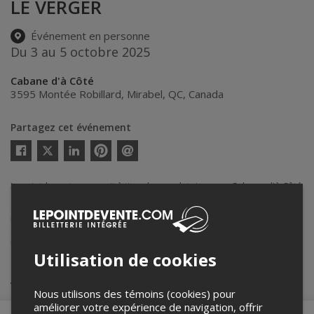
LE VERGER
Événement en personne
Du 3 au 5 octobre 2025
Cabane d'à Côté
3595 Montée Robillard
,
Mirabel
,
QC
,
Canada
Partagez cet événement
Twitter
Facebook
Linkedin
Pinterest
Envoyer
par
courriel
Lepointdevente.com agit à titre de mandataire pour Cabane d'à Côté
dans le cadre de l’affichage en ligne et la vente de billets pour ses
événements.
Pour plus d’information à propos de cet événement, veuillez
contacter l’organisateur de l’événement, Cabane d'à Côté, à
info@pieddecochon.ca
.
Utilisation de cookies
Achat de billets
Nous utilisons des témoins (cookies) pour
améliorer votre expérience de navigation, offrir