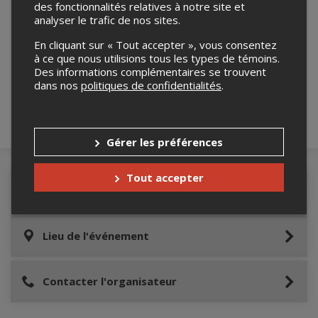
des fonctionnalités relatives à notre site et
analyser le trafic de nos sites.
Merci de confirmer que vous n'êtes pas un
En cliquant sur « Tout accepter », vous consentez
robot ci-bas.
à ce que nous utilisions tous les types de témoins.
Des informations complémentaires se trouvent
dans nos
politiques de confidentialités
.
Gérer les préférences
Tout accepter
Détails de l'événement
Lieu de l'événement
Contacter l'organisateur