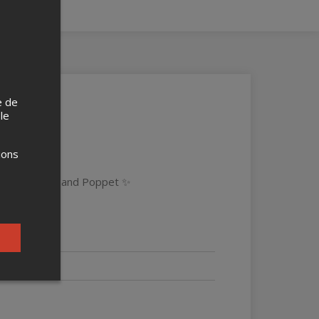
e de
 le
ions
Day, Esirena and Poppet ✨️
ique ✨️