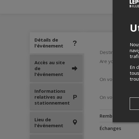
Ut
Détails de
Nous
l'événement
navi
Destination, un Juil
traf
Are you ready to g
Accès au site
En c
de
tous
l'événement
tro
On vous prépare u
Informations
relatives au
On vous attend po
stationnement
Remboursement
Lieu de
l'événement
Échanges