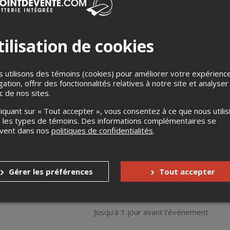
ilisation de cookies
 utilisons des témoins (cookies) pour améliorer votre expérienc
gation, offrir des fonctionnalités relatives à notre site et analyser
let de folie!
ic de nos sites.
et Da-Lulu with Lulu Shade?
liquant sur « Tout accepter », vous consentez à ce que nous utilis
 les types de témoins. Des informations complémentaires se
uvent dans nos
politiques de confidentialités
.
n show thématique "Pokémon"! Nous avons: Malibu Hadid, Kelly 
ur un fabuleux spécial avec des performance et costume fantast
Gérer les préférences
Tout accepter
s
Jusqu'à 7 jours avant l'événement
Jusqu'à 1 jour avant l'événement