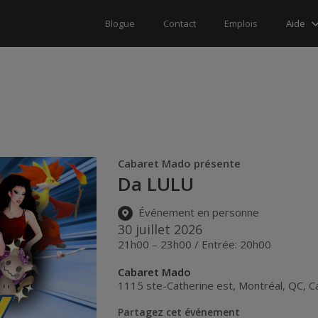
Aide
Blogue
Contact
Emplois
Cabaret Mado présente
Da LULU
Événement en personne
30 juillet 2026
21h00 – 23h00 / Entrée: 20h00
Cabaret Mado
1115 ste-Catherine est
,
Montréal
,
QC
,
C
Partagez cet événement