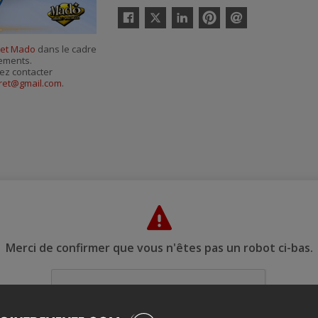
Twitter
Facebook
Linkedin
Pinterest
Envoyer
par
et Mado
dans le cadre
courriel
nements.
ez contacter
aret@gmail.com
.
Merci de confirmer que vous n'êtes pas un robot ci-bas.