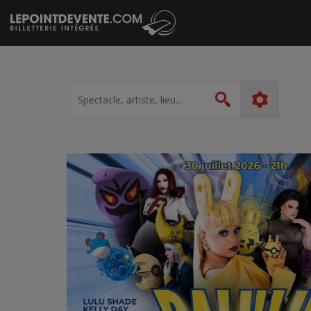
Passer
au
contenu
Spectacle,
artiste,
Rechercher
lieu...