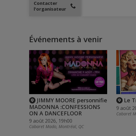
Contacter
l'organisateur
Événements à venir
JIMMY MOORE personnifie
Le T
MADONNA :CONFESSIONS
9 août 2
ON A DANCEFLOOR
Cabaret M
9 août 2026, 19h00
Cabaret Mado, Montréal, QC