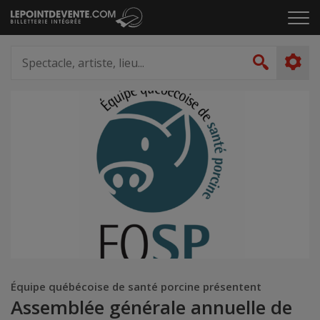
Passer
Cliq
au
pou
contenu
ouvr
Spectacle,
le
artiste,
Recher
men
lieu...
Équipe québécoise de santé porcine présentent
Assemblée générale annuelle de