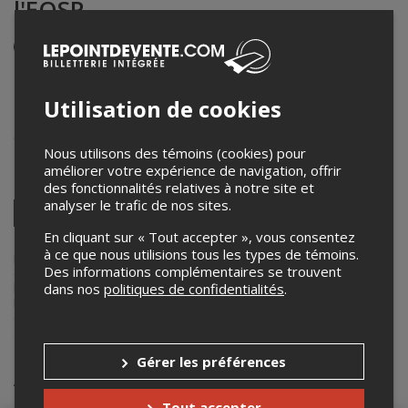
l'EQSP
Événement en personne
22 octobre 2025
13h15 – 16h30 / Entrée: 13h00
Utilisation de cookies
Best Western Hôtel Universel, Palace 3-4
915, Rue Hains
,
Drummondville
,
QC
,
Canada
Nous utilisons des témoins (cookies) pour
améliorer votre expérience de navigation, offrir
Partagez cet événement
des fonctionnalités relatives à notre site et
analyser le trafic de nos sites.
Twitter
Facebook
Linkedin
Pinterest
Envoyer
En cliquant sur « Tout accepter », vous consentez
par
à ce que nous utilisions tous les types de témoins.
courriel
Lepointdevente.com agit à titre de mandataire pour
Équipe
Des informations complémentaires se trouvent
québécoise de santé porcine
dans le cadre de l’affichage en ligne et
dans nos
politiques de confidentialités
.
la vente de billets pour ses événements.
Pour plus d’information à propos de cet événement, veuillez
contacter l’organisateur de l’événement,
Équipe québécoise de
santé porcine
, à
amarchand@eqsp.ca
ou au
+1 819-725-0145
.
Gérer les préférences
Achat de billets
Tout accepter