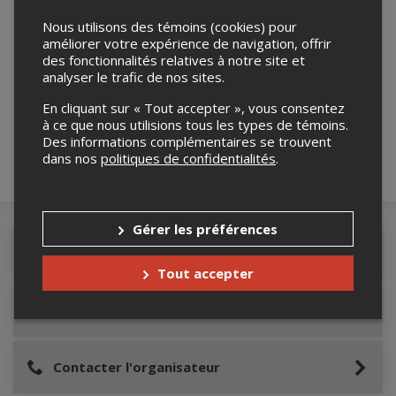
Nous utilisons des témoins (cookies) pour
améliorer votre expérience de navigation, offrir
des fonctionnalités relatives à notre site et
Merci de confirmer que vous n'êtes pas un
analyser le trafic de nos sites.
robot ci-bas.
En cliquant sur « Tout accepter », vous consentez
à ce que nous utilisions tous les types de témoins.
Des informations complémentaires se trouvent
dans nos
politiques de confidentialités
.
Gérer les préférences
Détails de l'événement
Tout accepter
Lieu de l'événement
Contacter l'organisateur