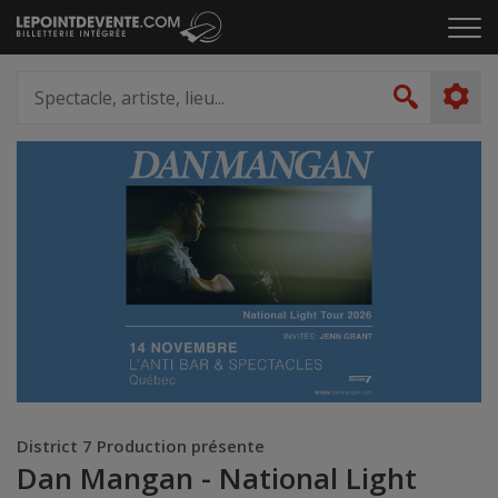
Passer
Cliq
au
pou
contenu
ouvr
Spectacle,
le
artiste,
Recher
men
lieu...
District 7 Production présente
Dan Mangan - National Light