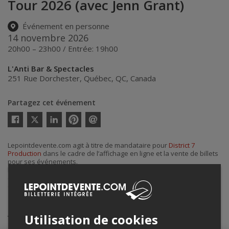
Tour 2026 (avec Jenn Grant)
Événement en personne
14 novembre 2026
20h00 – 23h00 / Entrée: 19h00
L'Anti Bar & Spectacles
251 Rue Dorchester
,
Québec
,
QC
,
Canada
Partagez cet événement
Twitter
Facebook
Linkedin
Pinterest
Envoyer
par
courriel
Lepointdevente.com agit à titre de mandataire pour
District 7
Production
dans le cadre de l’affichage en ligne et la vente de billets
pour ses événements.
Pour plus d’information à propos de cet événement, veuillez
contacter l’organisateur de l’événement,
District 7 Production
, à
district7prod@gmail.com
.
Achat de billets
Utilisation de cookies