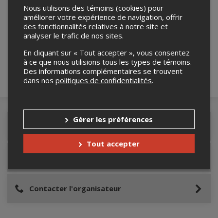
Nous utilisons des témoins (cookies) pour
améliorer votre expérience de navigation, offrir
Merci de confirmer que vous n'êtes pas un
des fonctionnalités relatives à notre site et
robot ci-bas.
analyser le trafic de nos sites.
En cliquant sur « Tout accepter », vous consentez
à ce que nous utilisions tous les types de témoins.
Des informations complémentaires se trouvent
dans nos
politiques de confidentialités
.
Gérer les préférences
Détails de l'événement
Tout accepter
Lieu de l'événement
Contacter l'organisateur