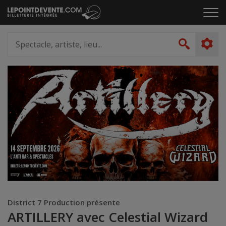
Passer
Cliq
au
pou
contenu
ouvr
Spectacle,
le
artiste,
Recher
men
lieu...
District 7 Production présente
ARTILLERY avec Celestial Wizard