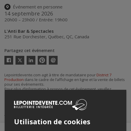
Événement en personne
14 septembre 2026
20h00 – 23h00 / Entrée: 19h00
L'Anti Bar & Spectacles
251 Rue Dorchester
,
Québec
,
QC
,
Canada
Partagez cet événement
Twitter
Facebook
Linkedin
Pinterest
Envoyer
par
courriel
Lepointdevente.com agit à titre de mandataire pour
District 7
Production
dans le cadre de l’affichage en ligne et la vente de billets
pour ses événements.
Pour plus d’information à propos de cet événement, veuillez
contacter l’organisateur de l’événement,
District 7 Production
, à
district7prod@gmail.com
.
Achat de billets
Utilisation de cookies