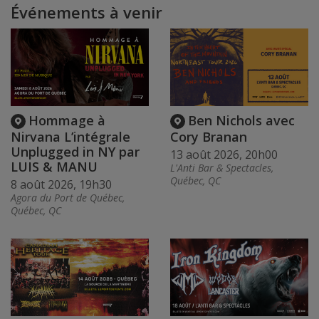
Événements à venir
Hommage à
Ben Nichols avec
Nirvana L’intégrale
Cory Branan
Unplugged in NY par
13 août 2026, 20h00
LUIS & MANU
L'Anti Bar & Spectacles,
Québec, QC
8 août 2026, 19h30
Agora du Port de Québec,
Québec, QC