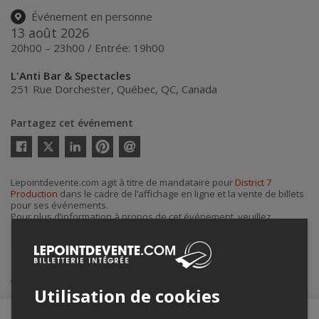
Événement en personne
13 août 2026
20h00 – 23h00 / Entrée: 19h00
L'Anti Bar & Spectacles
251 Rue Dorchester
,
Québec
,
QC
,
Canada
Partagez cet événement
Twitter
Facebook
Linkedin
Pinterest
Envoyer
par
courriel
Lepointdevente.com agit à titre de mandataire pour
District 7
Production
dans le cadre de l’affichage en ligne et la vente de billets
pour ses événements.
Pour plus d’information à propos de cet événement, veuillez
contacter l’organisateur de l’événement,
District 7 Production
, à
district7prod@gmail.com
.
Achat de billets
Utilisation de cookies