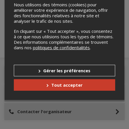
Nous utilisons des témoins (cookies) pour
améliorer votre expérience de navigation, offrir
Merci de confirmer que vous n'êtes pas un
des fonctionnalités relatives à notre site et
robot ci-bas.
analyser le trafic de nos sites.
En cliquant sur « Tout accepter », vous consentez
à ce que nous utilisions tous les types de témoins.
Des informations complémentaires se trouvent
dans nos
politiques de confidentialités
.
Gérer les préférences
Détails de l'événement
Tout accepter
Lieu de l'événement
Contacter l'organisateur