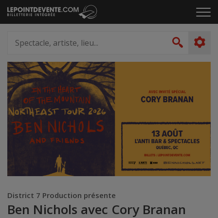
Passer
Cliq
au
pou
contenu
ouvr
Spectacle,
le
artiste,
Recher
men
lieu...
District 7 Production présente
Ben Nichols avec Cory Branan