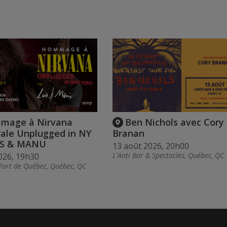
mage à Nirvana
Ben Nichols avec Cory
rale Unplugged in NY
Branan
IS & MANU
13 août 2026, 20h00
L'Anti Bar & Spectacles, Québec, QC
026, 19h30
Port de Québec, Québec, QC