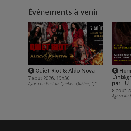
Événements à venir
Quiet Riot & Aldo Nova
Hom
L’intég
7 août 2026, 19h30
par LU
Agora du Port de Québec, Québec, QC
8 août 2
Agora du 