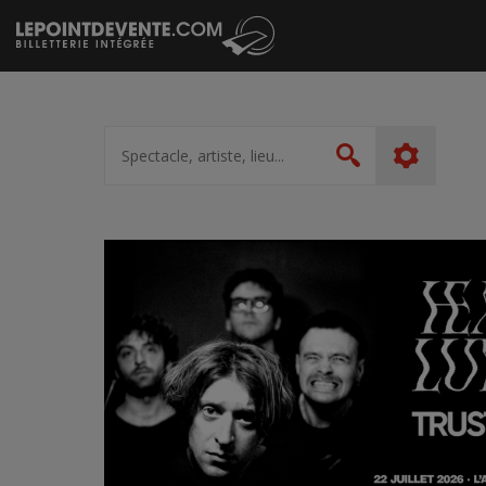
Passer
au
contenu
Spectacle,
artiste,
Rechercher
lieu...