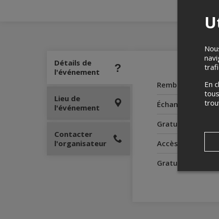
Ut
Nous
navi
Détails de
traf
l'événement
En c
Remboursement
tous
Lieu de
tro
Échanges
l'événement
Gratuité pour le
Contacter
l'organisateur
Accès pour perso
Gratuité pour l'