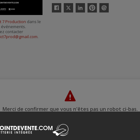
Twitter
Facebook
Linkedin
Pinterest
Envoyer
par
ct 7 Production
dans le
courriel
es événements.
ez contacter
rict7prod@gmail.com
.
Merci de confirmer que vous n'êtes pas un robot ci-bas.