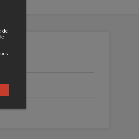
e de
 le
ions