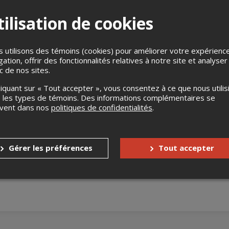
ilisation de cookies
 utilisons des témoins (cookies) pour améliorer votre expérienc
gation, offrir des fonctionnalités relatives à notre site et analyser
ic de nos sites.
liquant sur « Tout accepter », vous consentez à ce que nous utilis
s
Aucun remboursement
 les types de témoins. Des informations complémentaires se
uvent dans nos
politiques de confidentialités
.
Aucun échange
s enfants
Aucune gratuité
Gérer les préférences
Tout accepter
nnes à mobilité réduite
Oui
accompagnateur
Non