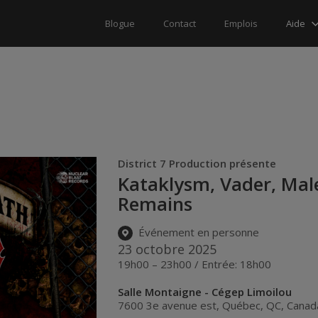
Aide
Blogue
Contact
Emplois
District 7 Production présente
Kataklysm, Vader, Male
Remains
Événement en personne
23 octobre 2025
19h00 – 23h00 / Entrée: 18h00
Salle Montaigne - Cégep Limoilou
7600 3e avenue est
,
Québec
,
QC
,
Canad