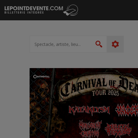
Passer
au
contenu
Spectacle,
artiste,
Rechercher
lieu...