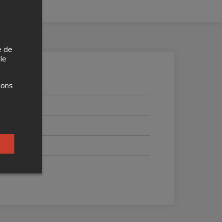
e de
 le
ions