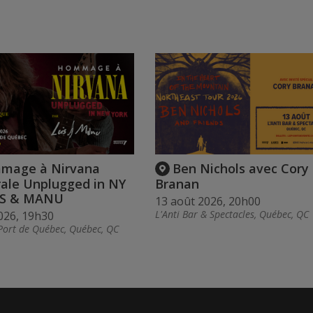
mage à Nirvana
Ben Nichols avec Cory
rale Unplugged in NY
Branan
IS & MANU
13 août 2026, 20h00
L'Anti Bar & Spectacles, Québec, QC
026, 19h30
Port de Québec, Québec, QC