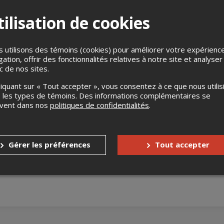
ilisation de cookies
 utilisons des témoins (cookies) pour améliorer votre expérienc
gation, offrir des fonctionnalités relatives à notre site et analyser
ic de nos sites.
liquant sur « Tout accepter », vous consentez à ce que nous utilis
s
Aucun remboursement
 les types de témoins. Des informations complémentaires se
uvent dans nos
politiques de confidentialités
.
Aucun échange
s enfants
Aucune gratuité
Gérer les préférences
Tout accepter
nnes à mobilité réduite
Oui
accompagnateur
Non