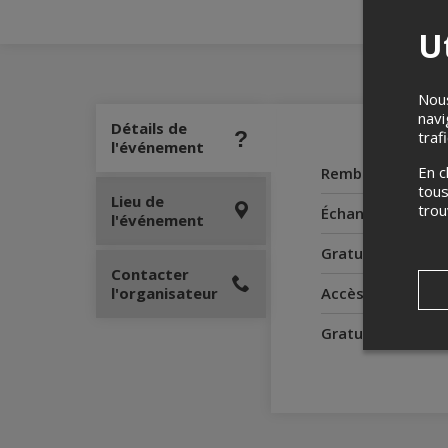
Ut
Nous
navi
Détails de
traf
l'événement
En c
Remboursement
tous
Lieu de
tro
Échanges
l'événement
Gratuité pour le
Contacter
l'organisateur
Accès pour perso
Gratuité pour l'