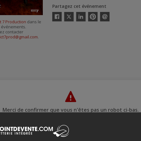
Partagez cet événement
Twitter
ct 7 Production
dans le
Facebook
Linkedin
Pinterest
Envoyer
es événements.
par
courriel
ez contacter
rict7prod@gmail.com
.
Merci de confirmer que vous n'êtes pas un robot ci-bas.