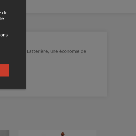
e de
 le
ions
s musical de Latterière, une économie de