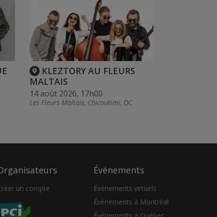
UE
KLEZTORY AU FLEURS
MALTAIS
14 août 2026, 17h00
Les Fleurs Maltais, Chicoutimi, QC
Organisateurs
Événements
Créer un compte
Événements virtuels
Événements à Montréal
Événements à Québec