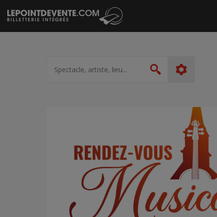
Passer
au
contenu
Spectacle,
artiste,
Rechercher
lieu...