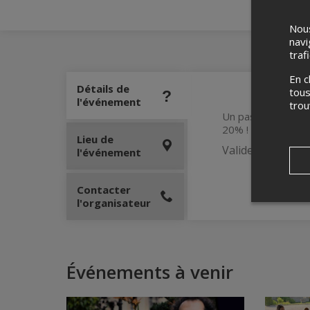
Nous
navi
traf
En c
Détails de
tous
l'événement
tro
Un passeport vous
20% !
Lieu de
Valide pour une 
l'événement
Contacter
l'organisateur
Événements à venir