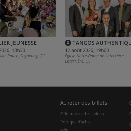
LIER JEUNESSE
TANGOS AUTHENTIQ
2026, 13h30
12 août 2026, 19h00
 Lac Pouce, Saguenay, QC
Église Notre-Dame de Laterrière,
Laterrière, QC
Acheter des billets
Offrir une carte-cadeau
Politique d’achat
Aide