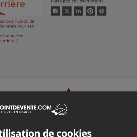
Partagez cet événement
Twitter
Facebook
Linkedin
Pinterest
Envoyer
z-vous musical de
par
courriel
 de billets pour ses
ez contacter
terrière
, à
Merci de confirmer que vous n'êtes pas un robot ci-bas.
ilisation de cookies