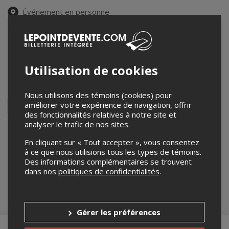
Événement en personne
31 décembre 2025
20h00 – 23h45
Le Cellier
49 rue Saint-Jacques
,
Gatineau
,
QC
,
Canada
Utilisation de cookies
Partagez cet événement
Nous utilisons des témoins (cookies) pour
Twitter
améliorer votre expérience de navigation, offrir
des fonctionnalités relatives à notre site et
Facebook
Linkedin
Pinterest
Envoyer
par
analyser le trafic de nos sites.
courriel
Lepointdevente.com agit à titre de mandataire pour
Le Cellier
dans le
cadre de l’affichage en ligne et la vente de billets pour ses
En cliquant sur « Tout accepter », vous consentez
événements.
à ce que nous utilisions tous les types de témoins.
Pour plus d’information à propos de cet événement, veuillez
Des informations complémentaires se trouvent
contacter l’organisateur de l’événement,
Le Cellier
, à
dans nos
politiques de confidentialités
.
info@restaurantlecellier.com
.
Achat de billets
Gérer les préférences