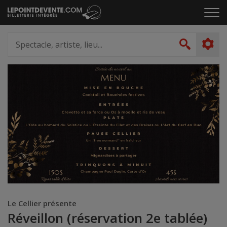
Passer
Cliq
au
pou
contenu
ouvr
Spectacle,
le
artiste,
Recher
men
lieu...
Le Cellier présente
Réveillon (réservation 2e tablée)