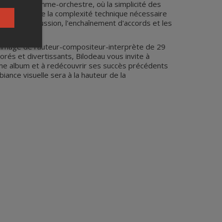
, en formule homme-orchestre, où la simplicité des
tête rencontre la complexité technique nécessaire
ps, la percussion, l'enchaînement d'accords et les
l'image de l'auteur-compositeur-interprète de 29
orés et divertissants, Bilodeau vous invite à
ième album et à redécouvrir ses succès précédents
iance visuelle sera à la hauteur de la