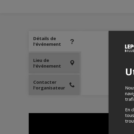
Détails de
l'événement
Lieu de
l'événement
Ut
Contacter
l'organisateur
Nous
navi
traf
En c
tous
tro