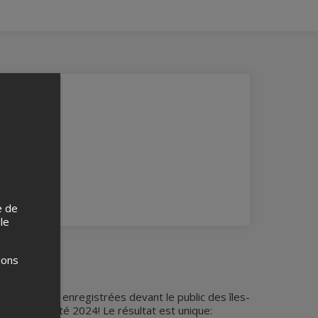
e de
 le
ions
es chansons enregistrées devant le public des îles-
 lors de l'été 2024! Le résultat est unique: