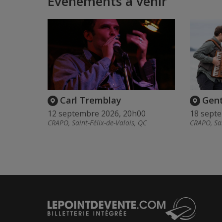
Événements à venir
Carl Tremblay
Gen
12 septembre 2026, 20h00
18 sept
CRAPO, Saint-Félix-de-Valois, QC
CRAPO, Sai