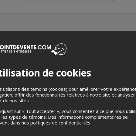
ilisation de cookies
 utilisons des témoins (cookies) pour améliorer votre expérienc
gation, offrir des fonctionnalités relatives à notre site et analyser
ic de nos sites.
liquant sur « Tout accepter », vous consentez à ce que nous utilis
 les types de témoins. Des informations complémentaires se
Émile Bilodeau
uvent dans nos
politiques de confidentialités
.
Émile revient avec des nouvell
de-la-Madeleine, Aux Pas Perdu