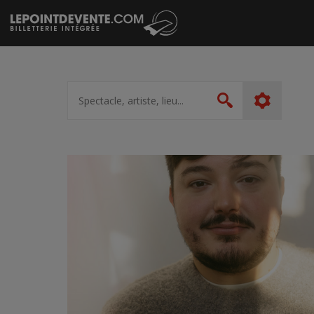
Passer
au
contenu
Spectacle,
artiste,
Rechercher
lieu...