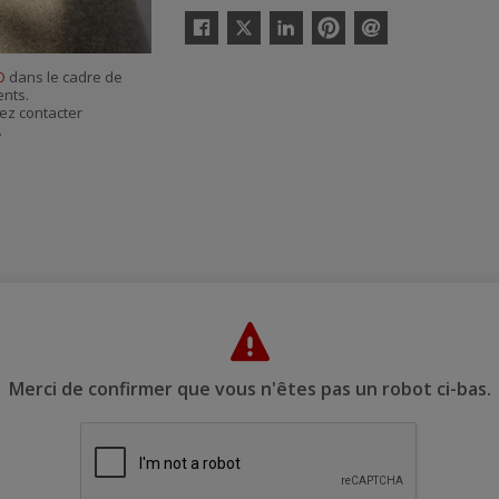
Twitter
Facebook
Linkedin
Pinterest
Envoyer
par
O
dans le cadre de
courriel
ents.
ez contacter
.
Merci de confirmer que vous n'êtes pas un robot ci-bas.