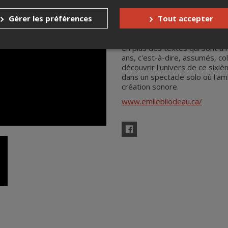
''Bill aux Îles'', un album live
mélodies qui restent dans la 
Gérer les préférences
Tout accepter
afin de maîtriser, en même tem
solos de musique à bouche.
En plus des textes qui sont à 
ans, c'est-à-dire, assumés, col
découvrir l'univers de ce six
dans un spectacle solo où l'amb
création sonore.
www.emilebilodeau.ca/
Facebook