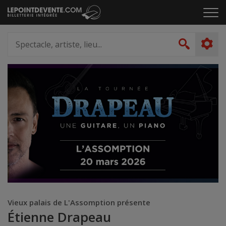
Passer
Cliq
au
pou
contenu
ouvr
Spectacle,
le
artiste,
Recher
men
lieu...
Vieux palais de L'Assomption présente
Étienne Drapeau