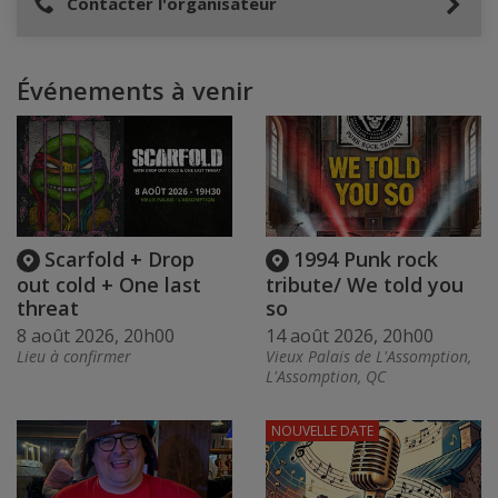
Contacter l'organisateur
Événements à venir
Scarfold + Drop
1994 Punk rock
out cold + One last
tribute/ We told you
threat
so
8 août 2026, 20h00
14 août 2026, 20h00
Lieu à confirmer
Vieux Palais de L'Assomption,
L'Assomption, QC
NOUVELLE DATE