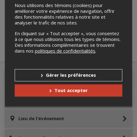
Nous utilisons des témoins (cookies) pour
améliorer votre expérience de navigation, offrir
Merci de confirmer que vous n'êtes pas un
des fonctionnalités relatives à notre site et
robot ci-bas.
analyser le trafic de nos sites.
En cliquant sur « Tout accepter », vous consentez
à ce que nous utilisions tous les types de témoins.
Des informations complémentaires se trouvent
dans nos
politiques de confidentialités
.
Gérer les préférences
Détails de l'événement
Tout accepter
Informations relatives au stationnement
Lieu de l'événement