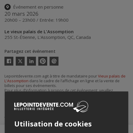
Événement en personne
20 mars 2026
20h00 – 23h00 / Entrée: 19h00
Le vieux palais de L'Assomption
255 St-Étienne
,
L'Assomption
,
QC
,
Canada
Partagez cet événement
Twitter
Facebook
Linkedin
Pinterest
Envoyer
par
courriel
Lepointdevente.com agit à titre de mandataire pour
Vieux palais de
L'Assomption
dans le cadre de l’affichage en ligne et la vente de
billets pour ses événements.
Pour plus d’information à propos de cet événement, veuillez
contacter l’organisateur de l’événement,
Vieux palais de
L'Assomption
, à
Info@vieuxpalais.com
.
Achat de billets
Utilisation de cookies