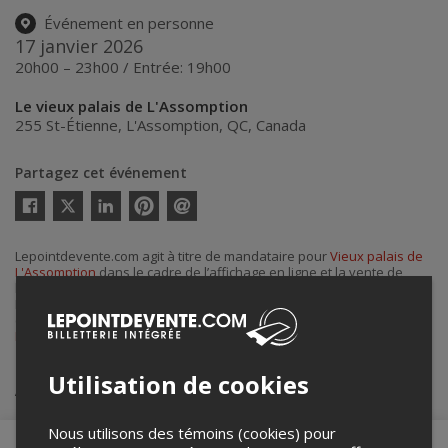
Événement en personne
17 janvier 2026
20h00 – 23h00 / Entrée: 19h00
Le vieux palais de L'Assomption
255 St-Étienne
,
L'Assomption
,
QC
,
Canada
Partagez cet événement
Twitter
Facebook
Linkedin
Pinterest
Envoyer
par
courriel
Lepointdevente.com agit à titre de mandataire pour
Vieux palais de
L'Assomption
dans le cadre de l’affichage en ligne et la vente de
billets pour ses événements.
Pour plus d’information à propos de cet événement, veuillez
contacter l’organisateur de l’événement,
Vieux palais de
L'Assomption
, à
Info@vieuxpalais.com
.
Utilisation de cookies
Achat de billets
Nous utilisons des témoins (cookies) pour