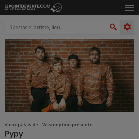
Passer
Cliq
au
pou
contenu
ouvr
Spectacle,
le
artiste,
Recher
men
lieu...
Vieux palais de L'Assomption présente
Pypy