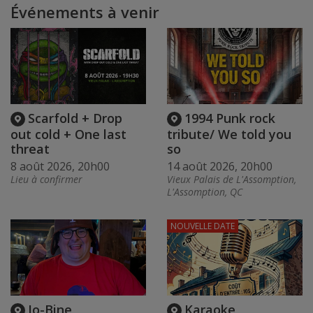
Événements à venir
Scarfold + Drop
1994 Punk rock
out cold + One last
tribute/ We told you
threat
so
8 août 2026, 20h00
14 août 2026, 20h00
Lieu à confirmer
Vieux Palais de L'Assomption,
L'Assomption, QC
NOUVELLE DATE
Jo-Bine
Karaoke