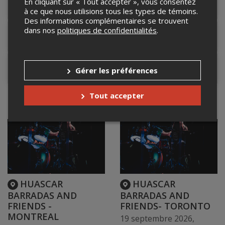
En cliquant sur « Tout accepter », vous consentez
Détails de l'événement
à ce que nous utilisions tous les types de témoins.
Des informations complémentaires se trouvent
dans nos
politiques de confidentialités
.
Lieu de l'événement
Contacter l'organisateur
Gérer les préférences
Tout accepter
Événements à venir
HUASCAR
HUASCAR
BARRADAS AND
BARRADAS AND
FRIENDS -
FRIENDS- TORONTO
MONTREAL
19 septembre 2026,