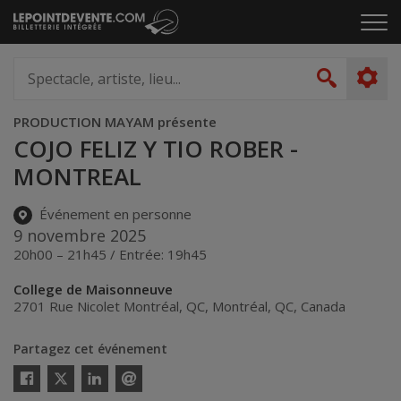
Passer
Cliq
au
pou
contenu
ouvr
Spectacle,
le
artiste,
Recher
men
lieu...
PRODUCTION MAYAM présente
COJO FELIZ Y TIO ROBER -
MONTREAL
Événement en personne
9 novembre 2025
20h00 – 21h45 / Entrée: 19h45
College de Maisonneuve
2701 Rue Nicolet Montréal, QC
,
Montréal
,
QC
,
Canada
Partagez cet événement
Twitter
Facebook
Linkedin
Envoyer