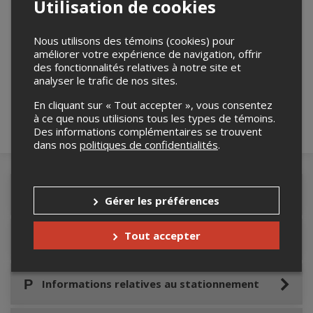
Utilisation de cookies
Nous utilisons des témoins (cookies) pour
Merci de confirmer que vous n'êtes pas un
améliorer votre expérience de navigation, offrir
robot ci-bas.
des fonctionnalités relatives à notre site et
analyser le trafic de nos sites.
En cliquant sur « Tout accepter », vous consentez
à ce que nous utilisions tous les types de témoins.
Des informations complémentaires se trouvent
dans nos
politiques de confidentialités
.
Détails de l'événement
Gérer les préférences
Tout accepter
Accès au site de l'événement
Informations relatives au stationnement