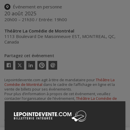
Événement en personne
20 août 2025
20h00 – 21h30 / Entrée: 19h00
Théâtre La Comédie de Montréal
1113 Boulevard De Maisonneuve EST
,
MONTREAL
,
QC
,
Canada
Partagez cet événement
Twitter
Facebook
Linkedin
Pinterest
Envoyer
par
courriel
Lepointdevente.com agit à titre de mandataire pour
Théâtre La
Comédie de Montréal
dans le cadre de l’affichage en ligne et la
vente de billets pour ses événements.
Pour plus d’information à propos de cet événement, veuillez
contacter l’organisateur de l’événement,
Théâtre La Comédie de
Montréal
, à
contact@lacomedie.ca
ou au
+1 514-303-2535
.
Achat de billets