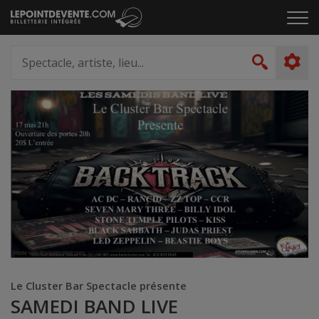
Passer
Cliq
au
pou
contenu
ouvr
Spectacle,
le
artiste,
Recher
men
lieu...
Le Cluster Bar Spectacle présente
SAMEDI BAND LIVE