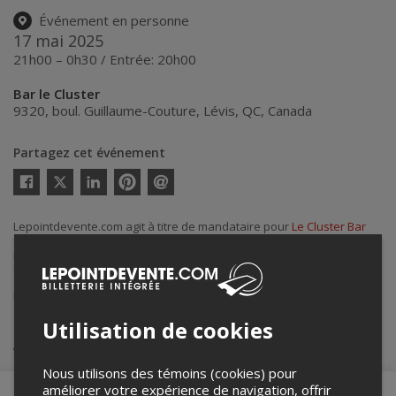
Événement en personne
17 mai 2025
21h00 – 0h30 / Entrée: 20h00
Bar le Cluster
9320, boul. Guillaume-Couture
,
Lévis
,
QC
,
Canada
Partagez cet événement
Twitter
Facebook
Linkedin
Pinterest
Envoyer
par
courriel
Lepointdevente.com agit à titre de mandataire pour
Le Cluster Bar
Spectacle
dans le cadre de l’affichage en ligne et la vente de billets
pour ses événements.
Pour plus d’information à propos de cet événement, veuillez
contacter l’organisateur de l’événement,
Le Cluster Bar Spectacle
, à
barspectaclelecluster@gmail.com
.
Utilisation de cookies
Achat de billets
Nous utilisons des témoins (cookies) pour
améliorer votre expérience de navigation, offrir