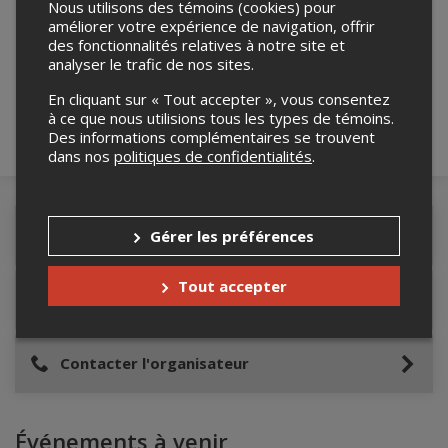
Nous utilisons des témoins (cookies) pour
améliorer votre expérience de navigation, offrir
Merci de confirmer que vous n'êtes pas un
des fonctionnalités relatives à notre site et
robot ci-bas.
analyser le trafic de nos sites.
En cliquant sur « Tout accepter », vous consentez
à ce que nous utilisions tous les types de témoins.
Des informations complémentaires se trouvent
dans nos
politiques de confidentialités
.
Détails de l'événement
Gérer les préférences
Tout accepter
Lieu de l'événement
Contacter l'organisateur
Événements à venir