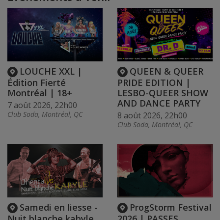
LOUCHE XXL |
QUEEN & QUEER
Édition Fierté
PRIDE EDITION |
Montréal | 18+
LESBO-QUEER SHOW
AND DANCE PARTY
7 août 2026, 22h00
Club Soda, Montréal, QC
8 août 2026, 22h00
Club Soda, Montréal, QC
Samedi en liesse -
ProgStorm Festival
Nuit blanche kabyle
2026 | PASSES