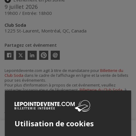
9 juillet 2026
19h00 / Entrée: 18h00
Club Soda
1225 St-Laurent
,
Montréal
,
QC
,
Canada
Partagez cet événement
Twitter
Facebook
Linkedin
Pinterest
Envoyer
par
courriel
Lepointdevente.com agit à titre de mandataire pour
Billetterie du
Club Soda
dans le cadre de l’affichage en ligne et la vente de billets
pour ses événements.
Pour plus d’information à propos de cet événement, veuillez
contacter l’organisateur de l’événement,
Billetterie du Club Soda
, à
info@clubsoda.ca
.
Achat de billets
Utilisation de cookies