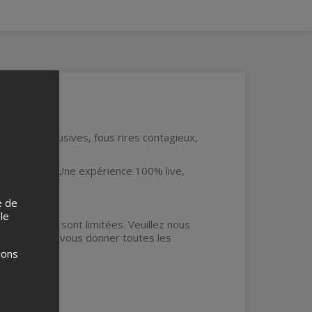
rées !
stoires exclusives, fous rires contagieux,
e entre nous. Une expérience 100% live,
e de
 le
tés réduites sont limitées. Veuillez nous
 pourra ainsi vous donner toutes les
ions