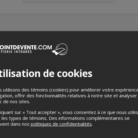
r une soirée unique en compagnie de vos deux ricaneuses préfé
t nouveau podcast en live, avec un concept inédit où se mêlent hi
immersifs ainsi que quelques surprenantes surprises…
ilisation de cookies
s tout ça ? Rien n’est enregistré. Ce qui se passe ce soir-là…rest
yez-y, ou regrettez-le toute votre vie !
 utilisons des témoins (cookies) pour améliorer votre expérienc
gation, offrir des fonctionnalités relatives à notre site et analyser
lité réduite
: Les places disponibles pour les personnes à mobili
ic de nos sites.
clubsoda.ca
pour nous aviser de votre situation, notre personnel
saires et préalablement aviser le personnel d’accueil.
liquant sur « Tout accepter », vous consentez à ce que nous utilis
 les types de témoins. Des informations complémentaires se
n accréditation
Kéroul
depuis 2024.
uvent dans nos
politiques de confidentialités
.
présenté en formule cabaret, le public sera assis.