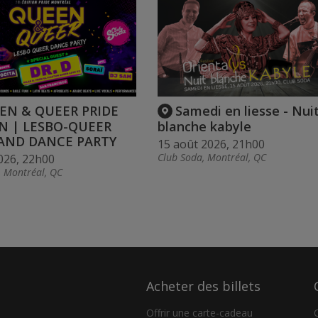
EN & QUEER PRIDE
Samedi en liesse - Nui
N | LESBO-QUEER
blanche kabyle
AND DANCE PARTY
15 août 2026, 21h00
Club Soda, Montréal, QC
026, 22h00
, Montréal, QC
Acheter des billets
Offrir une carte-cadeau