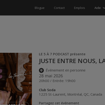
Aide
Blogue
Contact
Emplois
LE 5 À 7 PODCAST présente
JUSTE ENTRE NOUS, L
Événement en personne
28 mai 2026
20h00 / Entrée: 19h00
Club Soda
1225 St-Laurent
,
Montréal
,
QC
,
Canada
Partagez cet événement