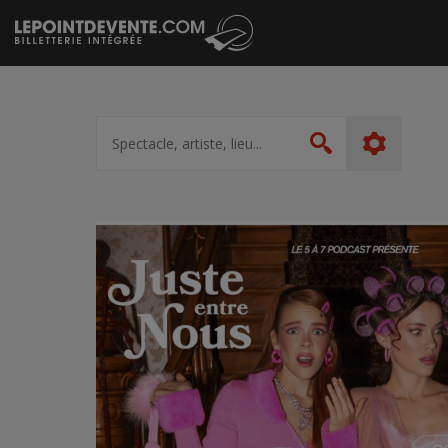
Passer
au
contenu
Spectacle,
artiste,
Rechercher
lieu...