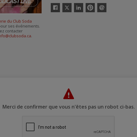
Twitter
Facebook
Linkedin
Pinterest
Envoyer
par
terie du Club Soda
courriel
s pour ses événements.
ez contacter
nfo@clubsoda.ca
.
Merci de confirmer que vous n'êtes pas un robot ci-bas.