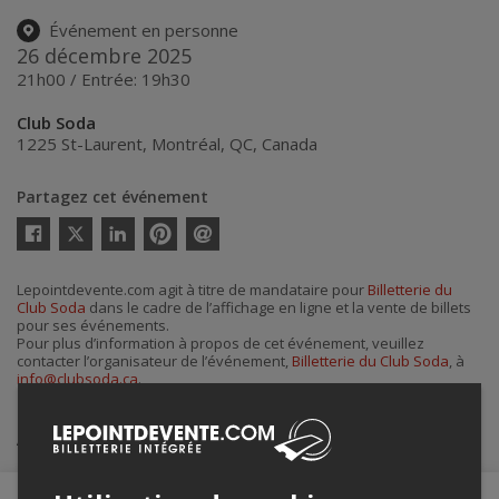
Événement en personne
26 décembre 2025
21h00 / Entrée: 19h30
Club Soda
1225 St-Laurent
,
Montréal
,
QC
,
Canada
Partagez cet événement
Twitter
Facebook
Linkedin
Pinterest
Envoyer
par
courriel
Lepointdevente.com agit à titre de mandataire pour
Billetterie du
Club Soda
dans le cadre de l’affichage en ligne et la vente de billets
pour ses événements.
Pour plus d’information à propos de cet événement, veuillez
contacter l’organisateur de l’événement,
Billetterie du Club Soda
, à
info@clubsoda.ca
.
Achat de billets