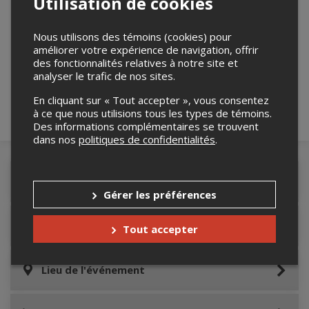
Utilisation de cookies
Nous utilisons des témoins (cookies) pour
Merci de confirmer que vous n'êtes pas un
améliorer votre expérience de navigation, offrir
robot ci-bas.
des fonctionnalités relatives à notre site et
analyser le trafic de nos sites.
En cliquant sur « Tout accepter », vous consentez
à ce que nous utilisions tous les types de témoins.
Des informations complémentaires se trouvent
dans nos
politiques de confidentialités
.
Détails de l'événement
Gérer les préférences
Informations relatives au stationnement
Tout accepter
Lieu de l'événement