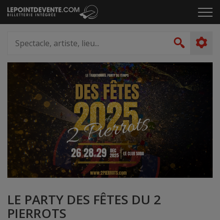
Passer
Cliq
au
pou
contenu
ouvr
Spectacle,
le
artiste,
Recher
men
lieu...
LE PARTY DES FÊTES DU 2
PIERROTS