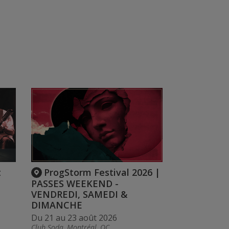
t
ProgStorm Festival 2026 |
PASSES WEEKEND -
VENDREDI, SAMEDI &
DIMANCHE
Du 21 au 23 août 2026
Club Soda, Montréal, QC