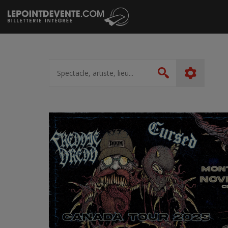
Passer
au
contenu
Spectacle,
artiste,
Rechercher
lieu...