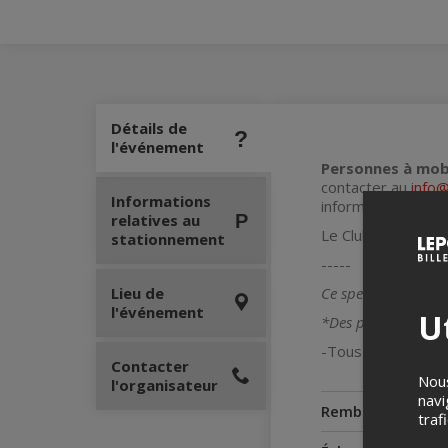
Détails de
l'événement
Personnes à mobi
contacter au
info@
Informations
informations néces
relatives au
Le Club Soda a so
stationnement
-----
Lieu de
Ce spectacle sera p
l'événement
Ut
*Des places assises
-Tous âges-
Contacter
Nous
l'organisateur
navi
Remboursement
traf