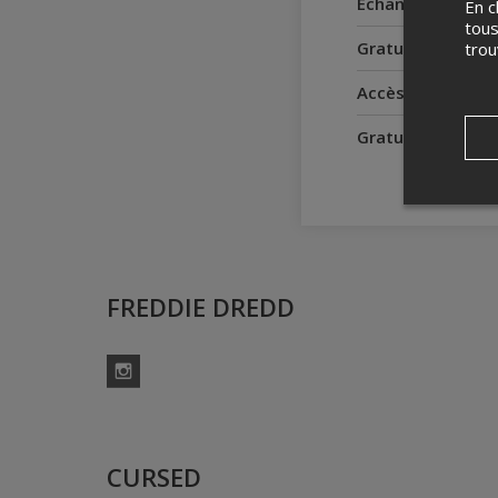
Échanges
En c
tous
Gratuité pour le
tro
Accès pour perso
Gratuité pour l'
FREDDIE DREDD
Instagram
CURSED