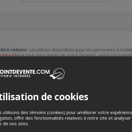
lité réduite
: Les places disponibles pour les personnes à mobili
clubsoda.ca
pour nous aviser de votre situation, notre personnel
saires et préalablement aviser le personnel d’accueil.
n accréditation
Kéroul
depuis 2024.
résenté en formule régulière, le public sera debout*.
ilisation de cookies
 peuvent être disponibles au balcon, à condition que ce dernier soit 
 utilisons des témoins (cookies) pour améliorer votre expérienc
gation, offrir des fonctionnalités relatives à notre site et analyser
s
Aucun remboursement
ic de nos sites.