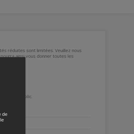
tés réduites sont limitées. Veuillez nous
 pourra ainsi vous donner toutes les
ouvert au public.
e de
 le