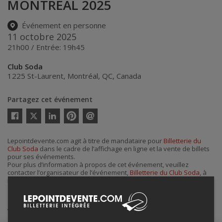
MONTREAL 2025
Événement en personne
11 octobre 2025
21h00 / Entrée: 19h45
Club Soda
1225 St-Laurent
,
Montréal
,
QC
,
Canada
Partagez cet événement
Twitter
Facebook
Linkedin
Pinterest
Envoyer
par
courriel
Lepointdevente.com agit à titre de mandataire pour
Billetterie du
Club Soda
dans le cadre de l’affichage en ligne et la vente de billets
pour ses événements.
Pour plus d’information à propos de cet événement, veuillez
contacter l’organisateur de l’événement,
Billetterie du Club Soda
, à
info@clubsoda.ca
.
Achat de billets