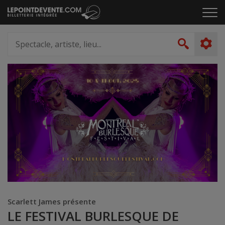
Passer
Cliq
au
pou
contenu
ouvr
Spectacle,
le
artiste,
Recher
men
lieu...
Scarlett James présente
LE FESTIVAL BURLESQUE DE