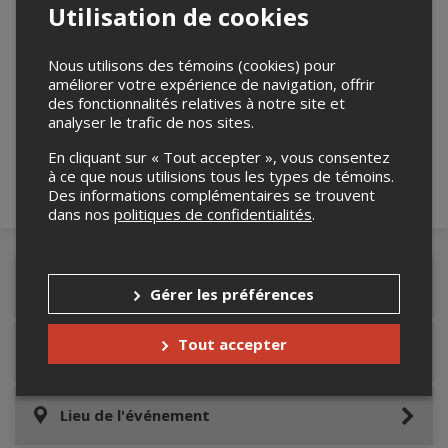
Utilisation de cookies
Nous utilisons des témoins (cookies) pour
Merci de confirmer que vous n'êtes pas un
améliorer votre expérience de navigation, offrir
robot ci-bas.
des fonctionnalités relatives à notre site et
analyser le trafic de nos sites.
En cliquant sur « Tout accepter », vous consentez
à ce que nous utilisions tous les types de témoins.
Des informations complémentaires se trouvent
dans nos
politiques de confidentialités
.
Détails de l'événement
Gérer les préférences
Tout accepter
Informations relatives au stationnement
Lieu de l'événement