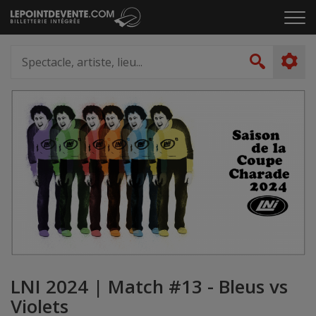
Passer
Cliq
au
pou
contenu
ouvr
Spectacle,
le
artiste,
Recher
men
lieu...
LNI 2024 | Match #13 - Bleus vs
Violets