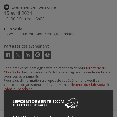
Événement en personne
15 avril 2024
19h00 / Entrée: 18h00
Club Soda
1225 St-Laurent
,
Montréal
,
QC
,
Canada
Partagez cet événement
Twitter
Facebook
Linkedin
Pinterest
Envoyer
par
courriel
Lepointdevente.com agit à titre de mandataire pour
Billetterie du
Club Soda
dans le cadre de l’affichage en ligne et la vente de billets
pour ses événements.
Pour plus d’information à propos de cet événement, veuillez
contacter l’organisateur de l’événement,
Billetterie du Club Soda
, à
info@clubsoda.ca
.
Achat de billets