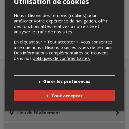
Utilisation de cookies
Nous utilisons des témoins (cookies) pour
Merci de confirmer que vous n'êtes pas un
améliorer votre expérience de navigation, offrir
robot ci-bas.
des fonctionnalités relatives à notre site et
analyser le trafic de nos sites.
En cliquant sur « Tout accepter », vous consentez
à ce que nous utilisions tous les types de témoins.
Des informations complémentaires se trouvent
dans nos
politiques de confidentialités
.
Détails de l'événement
Gérer les préférences
Informations relatives au stationnement
Tout accepter
Lieu de l'événement